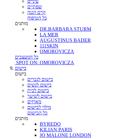
עיניים
שפתיים
קרם הגנה
כל הטיפוח
מותגים
DR.BARBARA STURM
LA MER
AUGUSTINUS BADER
111SKIN
OMOROVICZA
כל המעצבים
SPOT ON: OMOROVICZA
בישום
בישום
בישום לגברים
בישום לנשים
בישום לבית
בישום לשיער
מארזים
מילוי לבישום
כל הבישום
מותגים
BYREDO
KILIAN PARIS
JO MALONE LONDON