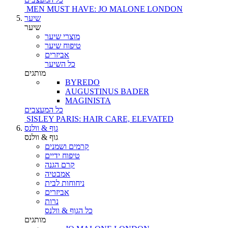
MEN MUST HAVE: JO MALONE LONDON
שיער
שיער
מוצרי שיער
טיפוח שיער
אביזרים
כל השיער
מותגים
BYREDO
AUGUSTINUS BADER
MAGINISTA
כל המעצבים
SISLEY PARIS: HAIR CARE, ELEVATED
גוף & וולנס
גוף & וולנס
קרמים ושמנים
טיפוח ידיים
קרם הגנה
אמבטיה
ניחוחות לבית
אביזרים
נרות
כל הגוף & וולנס
מותגים