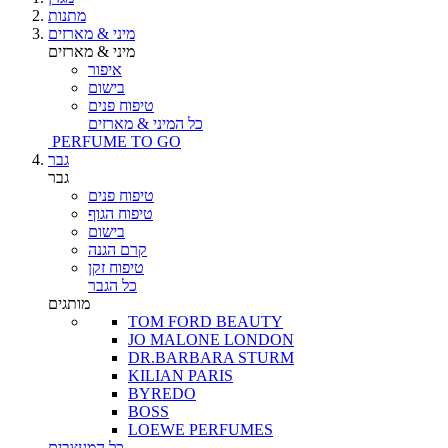
מתנות
מיני & מארזים
מיני & מארזים
איפור
בישום
טיפוח פנים
כל המיני & מארזים
PERFUME TO GO
גבר
גבר
טיפוח פנים
טיפוח הגוף
בישום
קרם הגנה
טיפוח זקן
כל הגבר
מותגים
TOM FORD BEAUTY
JO MALONE LONDON
DR.BARBARA STURM
KILIAN PARIS
BYREDO
BOSS
LOEWE PERFUMES
כל המעצבים