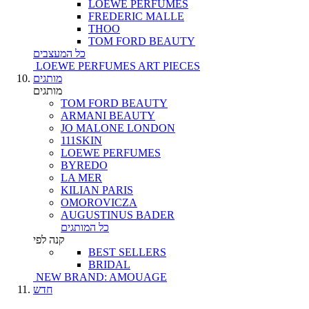
LOEWE PERFUMES
FREDERIC MALLE
THOO
TOM FORD BEAUTY
כל המעצבים
LOEWE PERFUMES ART PIECES
מותגים
מותגים
TOM FORD BEAUTY
ARMANI BEAUTY
JO MALONE LONDON
111SKIN
LOEWE PERFUMES
BYREDO
LA MER
KILIAN PARIS
OMOROVICZA
AUGUSTINUS BADER
כל המותגים
קנה לפי
BEST SELLERS
BRIDAL
NEW BRAND: AMOUAGE
חדש