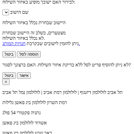
לבירור האם ישובך מופיע באיזור השילוח:
שם הישוב
היישוב שבחרת נכלל באיזור השילוח
מצטערים, בשלב זה היישוב שבחרת
לא נכלל באיזור השילוח.
חנויות המותג.
ניתן להזמין לישובים שבקרבת
הוספה לסל
ביטול
לא ניתן להוסיף פריט לסל ללא בדיקת איזור השילוח. האם ברצונך לסגור?
אישור
ביטול
×
תל אביב
לולולמון דיזנגוף | לולולמון רמת אביב | לולולמון נמל תל אביב
רמת השרון
לולולמון ביג פאשן גלילות
נתניה
פקטורי 54 פולג
אשדוד
לולולמון ביג פאשן
באר שבע
לולולמון ביג פאשן