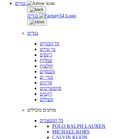
בגדים
בגדים
בגדים
כל הבגדים
טי שירט
ג'ינסים
שמלות
חולצות
מכנסיים
בגדי ים
סריגים
סווטשרטים
ז'קטים
מעילים
מותגים מובילים
כל המעצבים
POLO RALPH LAUREN
MICHAEL KORS
CALVIN KLEIN