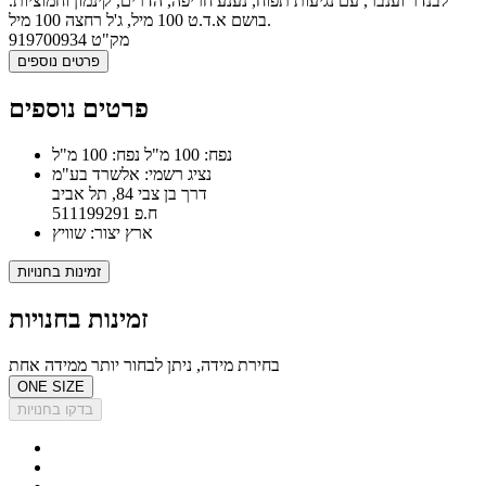
לבנדר וענבר, עם נגיעות תפוח, נענע חריפה, הדרים, קינמון וחמוציות.
בושם א.ד.ט 100 מיל, ג'ל רחצה 100 מיל.
מק"ט
919700934
פרטים נוספים
פרטים נוספים
נפח: 100 מ"ל נפח: 100 מ"ל
נציג רשמי: אלשרד בע"מ
דרך בן צבי 84, תל אביב
ח.פ 511199291
ארץ יצור: שוויץ
זמינות בחנויות
זמינות בחנויות
בחירת מידה, ניתן לבחור יותר ממידה אחת
ONE SIZE
בדקו בחנויות