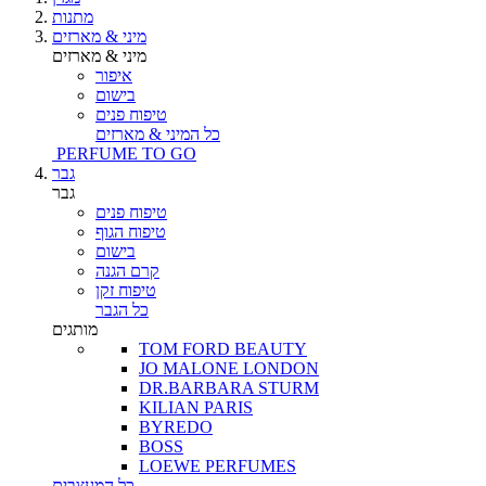
מתנות
מיני & מארזים
מיני & מארזים
איפור
בישום
טיפוח פנים
כל המיני & מארזים
PERFUME TO GO
גבר
גבר
טיפוח פנים
טיפוח הגוף
בישום
קרם הגנה
טיפוח זקן
כל הגבר
מותגים
TOM FORD BEAUTY
JO MALONE LONDON
DR.BARBARA STURM
KILIAN PARIS
BYREDO
BOSS
LOEWE PERFUMES
כל המעצבים