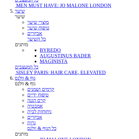
MEN MUST HAVE: JO MALONE LONDON
שיער
שיער
מוצרי שיער
טיפוח שיער
אביזרים
כל השיער
מותגים
BYREDO
AUGUSTINUS BADER
MAGINISTA
כל המעצבים
SISLEY PARIS: HAIR CARE, ELEVATED
גוף & וולנס
גוף & וולנס
קרמים ושמנים
טיפוח ידיים
קרם הגנה
אמבטיה
ניחוחות לבית
אביזרים
נרות
כל הגוף & וולנס
מותגים