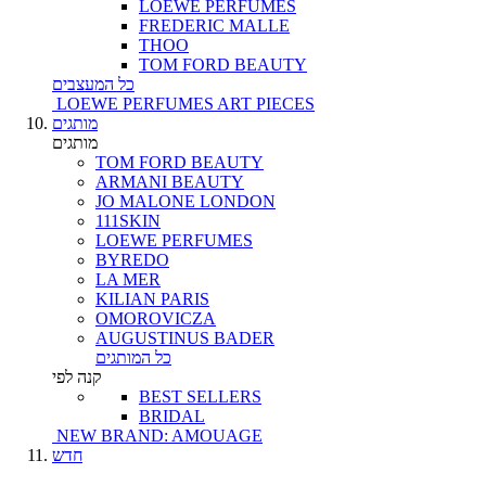
LOEWE PERFUMES
FREDERIC MALLE
THOO
TOM FORD BEAUTY
כל המעצבים
LOEWE PERFUMES ART PIECES
מותגים
מותגים
TOM FORD BEAUTY
ARMANI BEAUTY
JO MALONE LONDON
111SKIN
LOEWE PERFUMES
BYREDO
LA MER
KILIAN PARIS
OMOROVICZA
AUGUSTINUS BADER
כל המותגים
קנה לפי
BEST SELLERS
BRIDAL
NEW BRAND: AMOUAGE
חדש