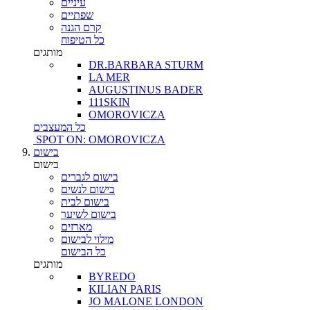
עיניים
שפתיים
קרם הגנה
כל הטיפוח
מותגים
DR.BARBARA STURM
LA MER
AUGUSTINUS BADER
111SKIN
OMOROVICZA
כל המעצבים
SPOT ON: OMOROVICZA
בישום
בישום
בישום לגברים
בישום לנשים
בישום לבית
בישום לשיער
מארזים
מילוי לבישום
כל הבישום
מותגים
BYREDO
KILIAN PARIS
JO MALONE LONDON