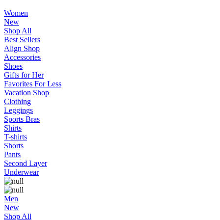
Women
New
Shop All
Best Sellers
Align Shop
Accessories
Shoes
Gifts for Her
Favorites For Less
Vacation Shop
Clothing
Leggings
Sports Bras
Shirts
T-shirts
Shorts
Pants
Second Layer
Underwear
Men
New
Shop All