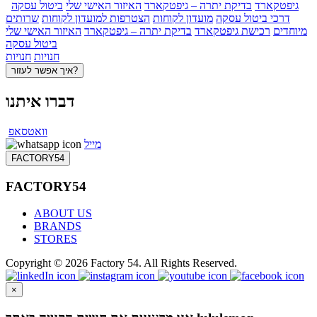
גיפטקארד
בדיקת יתרה – גיפטקארד
האיזור האישי שלי
ביטול עסקה
דרכי ביטול עסקה
מועדון לקוחות
הצטרפות למועדון לקוחות
שרותים
מיוחדים
רכישת גיפטקארד
בדיקת יתרה – גיפטקארד
האיזור האישי שלי
ביטול עסקה
חנויות
חנויות
איך אפשר לעזור?
דברו איתנו
וואטסאפ
מייל
FACTORY54
FACTORY54
ABOUT US
BRANDS
STORES
Copyright © 2026 Factory 54. All Rights Reserved.
×