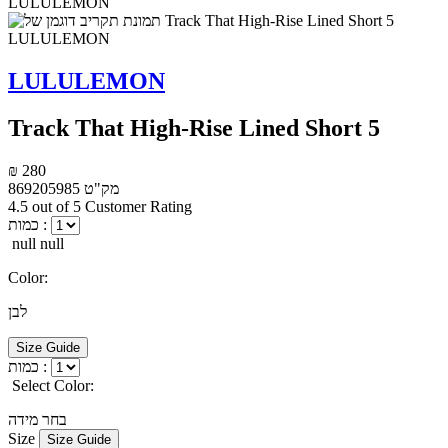
LULULEMON
Track That High-Rise Lined Short 5
₪ 280
מק"ט
869205985
4.5 out of 5 Customer Rating
כמות :
null null
Color:
לבן
Size Guide
כמות :
Select Color:
בחר מידה
Size
Size Guide