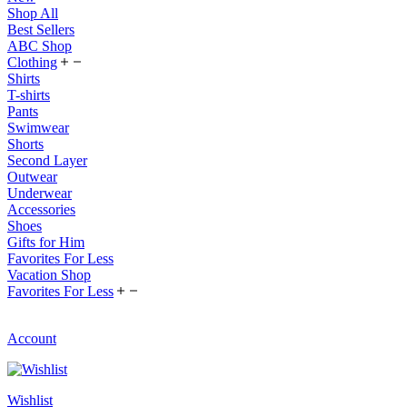
Shop All
Best Sellers
ABC Shop
Clothing
Shirts
T-shirts
Pants
Swimwear
Shorts
Second Layer
Outwear
Underwear
Accessories
Shoes
Gifts for Him
Favorites For Less
Vacation Shop
Favorites For Less
Account
Wishlist