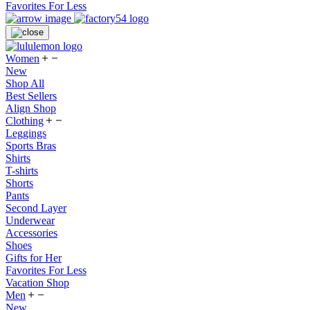
Favorites For Less
Women
New
Shop All
Best Sellers
Align Shop
Clothing
Leggings
Sports Bras
Shirts
T-shirts
Shorts
Pants
Second Layer
Underwear
Accessories
Shoes
Gifts for Her
Favorites For Less
Vacation Shop
Men
New