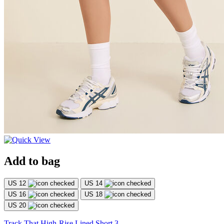
Add to bag
US 12
US 14
US 16
US 18
US 20
Track That High-Rise Lined Short 3