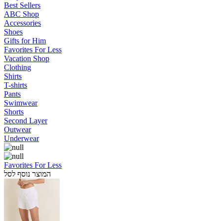
Best Sellers
ABC Shop
Accessories
Shoes
Gifts for Him
Favorites For Less
Vacation Shop
Clothing
Shirts
T-shirts
Pants
Swimwear
Shorts
Second Layer
Outwear
Underwear
Favorites For Less
המוצר נוסף לסל