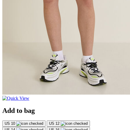
Add to bag
US 10
US 12
US 14
US 16