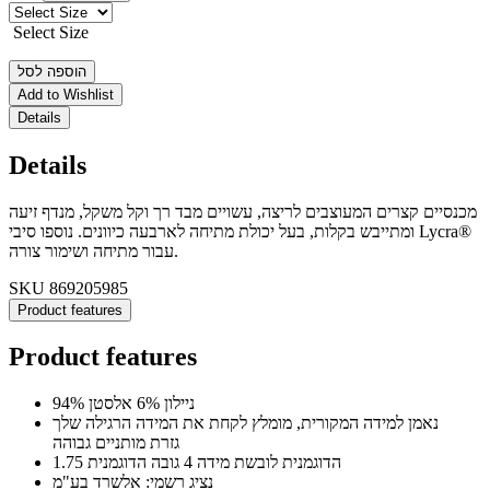
Select Size
הוספה לסל
Add to Wishlist
Details
Details
מכנסיים קצרים המעוצבים לריצה, עשויים מבד רך וקל משקל, מנדף זיעה
ומתייבש בקלות, בעל יכולת מתיחה לארבעה כיוונים. נוספו סיבי Lycra®
עבור מתיחה ושימור צורה.
SKU
869205985
Product features
Product features
94% ניילון 6% אלסטן
נאמן למידה המקורית, מומלץ לקחת את המידה הרגילה שלך
גזרת מותניים גבוהה
הדוגמנית לובשת מידה 4 גובה הדוגמנית 1.75
נציג רשמי: אלשרד בע"מ