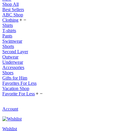
Shop All
Best Sellers
ABC Shop
Clothing
Shirts
T-shirts
Pants
Swimwear
Shorts
Second Layer
Outwear
Underwear
Accessories
Shoes
Gifts for Him
Favorites For Less
Vacation Shop
Favorite For Less
Account
Wishlist