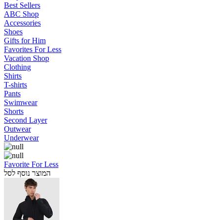
Best Sellers
ABC Shop
Accessories
Shoes
Gifts for Him
Favorites For Less
Vacation Shop
Clothing
Shirts
T-shirts
Pants
Swimwear
Shorts
Second Layer
Outwear
Underwear
Favorite For Less
המוצר נוסף לסל