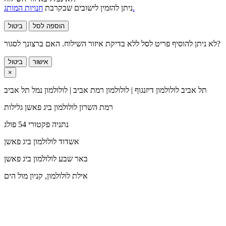
חנויות המותג.
ניתן להזמין לישובים שבקרבת
הוספה לסל
ביטול
לא ניתן להוסיף פריט לסל ללא בדיקת איזור השילוח. האם ברצונך לסגור?
אישור
ביטול
×
תל אביב
לולולמון דיזנגוף | לולולמון רמת אביב | לולולמון נמל תל אביב
רמת השרון
לולולמון ביג פאשן גלילות
נתניה
פקטורי 54 פולג
אשדוד
לולולמון ביג פאשן
באר שבע
לולולמון ביג פאשן
אילת
לולולמון, קניון מול הים