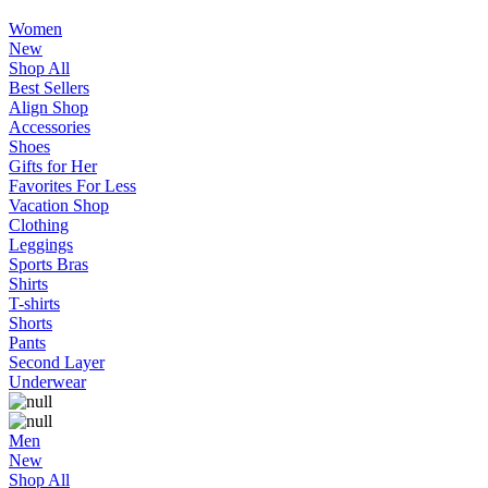
Women
New
Shop All
Best Sellers
Align Shop
Accessories
Shoes
Gifts for Her
Favorites For Less
Vacation Shop
Clothing
Leggings
Sports Bras
Shirts
T-shirts
Shorts
Pants
Second Layer
Underwear
Men
New
Shop All