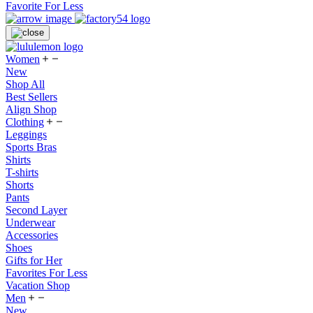
Favorite For Less
Women
New
Shop All
Best Sellers
Align Shop
Clothing
Leggings
Sports Bras
Shirts
T-shirts
Shorts
Pants
Second Layer
Underwear
Accessories
Shoes
Gifts for Her
Favorites For Less
Vacation Shop
Men
New