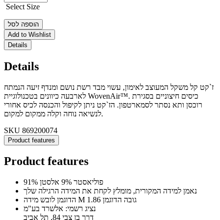
Select Size
הוספה לסל
Add to Wishlist
Details
Details
ז`קט קל משקל המעוצב לאימון, עשוי מבד רשת נושם ומנדף זיעה הנמתח
לארבעה כיוונים בטכנולוגיית WovenAir™. כיסים חיצוניים בסגירת
רוכסן ותא נסתר לסמארטפון. הז`קט ניתן לקיפול והכנסה לכיס אחורי
לנשיאה נוחה וקלה ממקום למקום.
SKU
869200074
Product features
Product features
91% פוליאסטר 9% אלסטן
נאמן למידה המקורית, מומלץ לקחת את המידה הרגילה שלך
הדוגמן לובש מידה M גובה הדוגמן 1.86
נציג רשמי: אלשרד בע"מ
דרך בן צבי 84, תל אביב