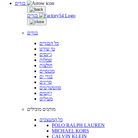
בגדים
בגדים
בגדים
כל הבגדים
טי שירט
ג'ינסים
שמלות
חולצות
מכנסיים
בגדי ים
סריגים
סווטשרטים
ז'קטים
מעילים
מותגים מובילים
כל המעצבים
POLO RALPH LAUREN
MICHAEL KORS
CALVIN KLEIN