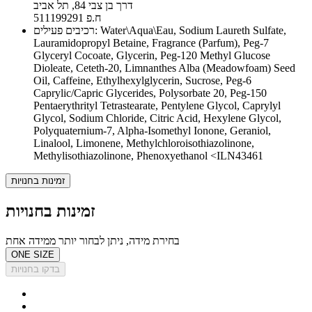
דרך בן צבי 84, תל אביב
ח.פ 511199291
רכיבים פעילים: Water\Aqua\Eau, Sodium Laureth Sulfate,
Lauramidopropyl Betaine, Fragrance (Parfum), Peg-7
Glyceryl Cocoate, Glycerin, Peg-120 Methyl Glucose
Dioleate, Ceteth-20, Limnanthes Alba (Meadowfoam) Seed
Oil, Caffeine, Ethylhexylglycerin, Sucrose, Peg-6
Caprylic/Capric Glycerides, Polysorbate 20, Peg-150
Pentaerythrityl Tetrastearate, Pentylene Glycol, Caprylyl
Glycol, Sodium Chloride, Citric Acid, Hexylene Glycol,
Polyquaternium-7, Alpha-Isomethyl Ionone, Geraniol,
Linalool, Limonene, Methylchloroisothiazolinone,
Methylisothiazolinone, Phenoxyethanol <ILN43461
זמינות בחנויות
זמינות בחנויות
בחירת מידה, ניתן לבחור יותר ממידה אחת
ONE SIZE
בדקו בחנויות