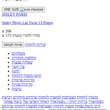
ONE SIZE
SISLEY PARIS
Sisley Phyto Lip Twist 13 Poppy
₪ 206
מחיר לחברי מועדון
₪ 175
שירות לקוחות
שירות לקוחות
משלוחים
החלפות והחזרות
שאלות נפוצות
צרו קשר
תקנון
תקנון מועדון לקוחות
מדיניות פרטיות
מדיניות עוגיות
נגישות
מועדון לקוחות
הצטרפות למועדון לקוחות
שרותים מיוחדים
רכישת
גיפטקארד
בדיקת יתרה – גיפטקארד
האיזור האישי שלי
ביטול עסקה
דרכי ביטול עסקה
מועדון לקוחות
הצטרפות למועדון לקוחות
שרותים