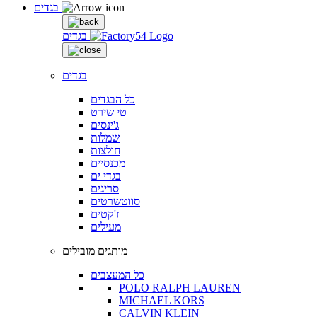
בגדים
בגדים
בגדים
כל הבגדים
טי שירט
ג'ינסים
שמלות
חולצות
מכנסיים
בגדי ים
סריגים
סווטשרטים
ז'קטים
מעילים
מותגים מובילים
כל המעצבים
POLO RALPH LAUREN
MICHAEL KORS
CALVIN KLEIN