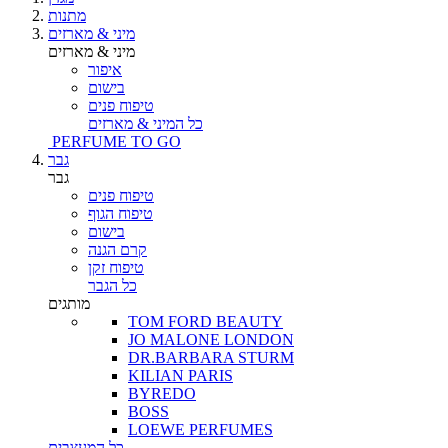
מתנות
מיני & מארזים
מיני & מארזים
איפור
בישום
טיפוח פנים
כל המיני & מארזים
PERFUME TO GO
גבר
גבר
טיפוח פנים
טיפוח הגוף
בישום
קרם הגנה
טיפוח זקן
כל הגבר
מותגים
TOM FORD BEAUTY
JO MALONE LONDON
DR.BARBARA STURM
KILIAN PARIS
BYREDO
BOSS
LOEWE PERFUMES
כל המעצבים