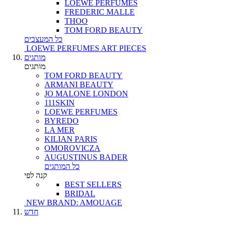
LOEWE PERFUMES
FREDERIC MALLE
THOO
TOM FORD BEAUTY
כל המעצבים
LOEWE PERFUMES ART PIECES
מותגים
מותגים
TOM FORD BEAUTY
ARMANI BEAUTY
JO MALONE LONDON
111SKIN
LOEWE PERFUMES
BYREDO
LA MER
KILIAN PARIS
OMOROVICZA
AUGUSTINUS BADER
כל המותגים
קנה לפי
BEST SELLERS
BRIDAL
NEW BRAND: AMOUAGE
חדש