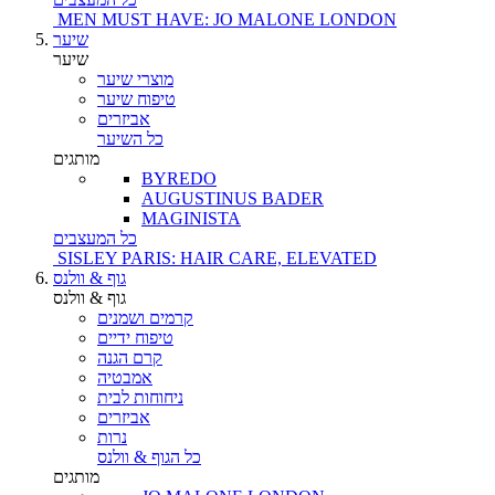
MEN MUST HAVE: JO MALONE LONDON
שיער
שיער
מוצרי שיער
טיפוח שיער
אביזרים
כל השיער
מותגים
BYREDO
AUGUSTINUS BADER
MAGINISTA
כל המעצבים
SISLEY PARIS: HAIR CARE, ELEVATED
גוף & וולנס
גוף & וולנס
קרמים ושמנים
טיפוח ידיים
קרם הגנה
אמבטיה
ניחוחות לבית
אביזרים
נרות
כל הגוף & וולנס
מותגים