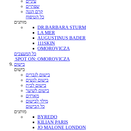
עיניים
שפתיים
קרם הגנה
כל הטיפוח
מותגים
DR.BARBARA STURM
LA MER
AUGUSTINUS BADER
111SKIN
OMOROVICZA
כל המעצבים
SPOT ON: OMOROVICZA
בישום
בישום
בישום לגברים
בישום לנשים
בישום לבית
בישום לשיער
מארזים
מילוי לבישום
כל הבישום
מותגים
BYREDO
KILIAN PARIS
JO MALONE LONDON