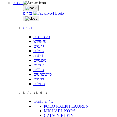
בגדים
בגדים
בגדים
כל הבגדים
טי שירט
ג'ינסים
שמלות
חולצות
מכנסיים
בגדי ים
סריגים
סווטשרטים
ז'קטים
מעילים
מותגים מובילים
כל המעצבים
POLO RALPH LAUREN
MICHAEL KORS
CALVIN KLEIN