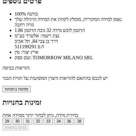
פרטים נוספים
100% כותנה
נאמן למידה המקורית, מומלץ לקחת את המידה הרגילה שלך
גזרה רחבה
הדוגמן לובש מידה 32 גובה הדוגמן 1.86
נציג רשמי: אלשרד בע"מ
דרך בן צבי 84, תל אביב
ח.פ 511199291
ארץ יצור: סין
שם ספק: TOMORROW MILANO SRL
הוראות כביסה:
יש לכבס בהתאם להוראות היצרן המופיעות על תווית הבגד
זמינות בחנויות
זמינות בחנויות
בחירת מידה, ניתן לבחור יותר ממידה אחת
29
30
31
32
33
34
36
38
בדקו בחנויות