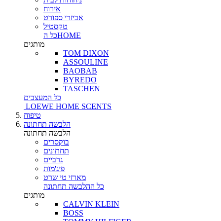
אירוח
אביזרי ספורט
טקסטיל
כל הHOME
מותגים
TOM DIXON
ASSOULINE
BAOBAB
BYREDO
TASCHEN
כל המעצבים
LOEWE HOME SCENTS
טיפוח
הלבשה תחתונה
הלבשה תחתונה
בוקסרים
תחתונים
גרביים
פיג'מות
מארזי טי שרט
כל ההלבשה תחתונה
מותגים
CALVIN KLEIN
BOSS