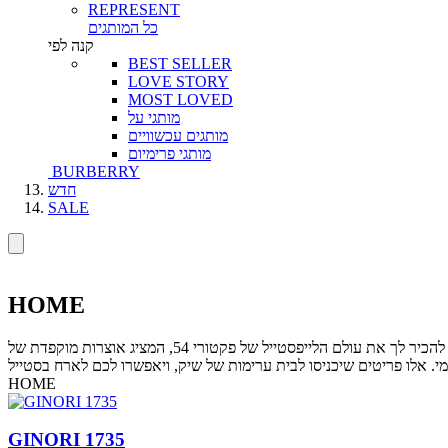
REPRESENT
כל המותגים
קנה לפי
BEST SELLER
LOVE STORY
MOST LOVED
מותגי על
מותגים עכשוויים
מותגי פרימיום
BURBERRY
חדש
SALE
HOME
עונת האביב מסמלת התחדשות, פריחה וריענון, תקופה בה מתעורר החשק לטפח את הבית, לשדרג את החלל ולארח חברים ומשפחה. זו הזדמנות להכיר לך את עולם הלייפסטייל של פקטורי 54, המציג אוצרות מוקפדת של
י. אלו פריטים שיכניסו לבית ערימות של שיק, ויאפשרו לכם לארח בסטייל
HOME
GINORI 1735