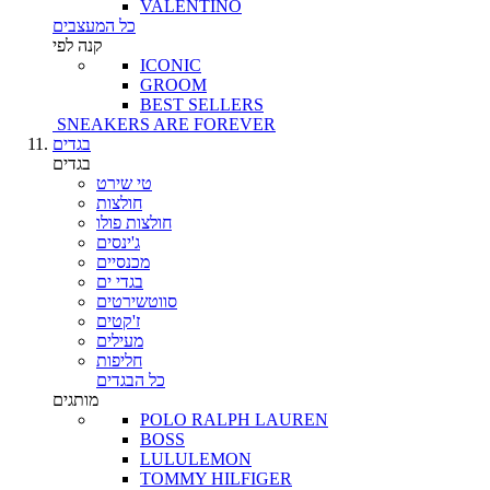
VALENTINO
כל המעצבים
קנה לפי
ICONIC
GROOM
BEST SELLERS
SNEAKERS ARE FOREVER
בגדים
בגדים
טי שירט
חולצות
חולצות פולו
ג'ינסים
מכנסיים
בגדי ים
סווטשירטים
ז'קטים
מעילים
חליפות
כל הבגדים
מותגים
POLO RALPH LAUREN
BOSS
LULULEMON
TOMMY HILFIGER