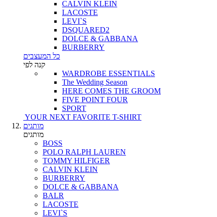
CALVIN KLEIN
LACOSTE
LEVI`S
DSQUARED2
DOLCE & GABBANA
BURBERRY
כל המעצבים
קנה לפי
WARDROBE ESSENTIALS
The Wedding Season
HERE COMES THE GROOM
FIVE POINT FOUR
SPORT
YOUR NEXT FAVORITE T-SHIRT
מותגים
מותגים
BOSS
POLO RALPH LAUREN
TOMMY HILFIGER
CALVIN KLEIN
BURBERRY
DOLCE & GABBANA
BALR
LACOSTE
LEVI`S