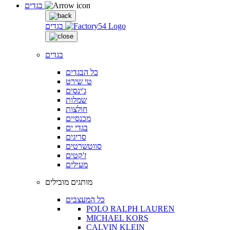
בגדים
בגדים
בגדים
כל הבגדים
טי שירט
ג'ינסים
שמלות
חולצות
מכנסיים
בגדי ים
סריגים
סווטשרטים
ז'קטים
מעילים
מותגים מובילים
כל המעצבים
POLO RALPH LAUREN
MICHAEL KORS
CALVIN KLEIN