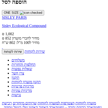
הוספה לסל
ONE SIZE
SISLEY PARIS
Sisley Ecological Compound
₪ 1,002
מחיר לחברי מועדון
₪ 852
מחיר ל100 מ"ל: 802 ש"ח
שירות לקוחות
שירות לקוחות
משלוחים
החלפות והחזרות
שאלות נפוצות
צרו קשר
תקנון
תקנון מועדון לקוחות
מדיניות פרטיות
מדיניות עוגיות
נגישות
מועדון לקוחות
הצטרפות למועדון לקוחות
שרותים מיוחדים
רכישת
גיפטקארד
בדיקת יתרה – גיפטקארד
האיזור האישי שלי
ביטול עסקה