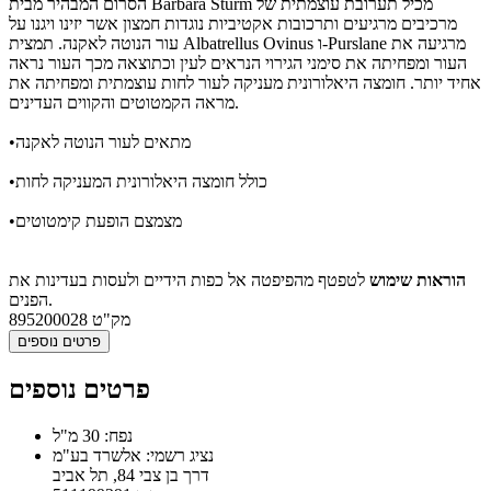
הסרום המבהיר מבית Barbara Sturm מכיל תערובת עוצמתית של
מרכיבים מרגיעים ותרכובות אקטיביות נוגדות חמצון אשר יזינו ויגנו על
עור הנוטה לאקנה. תמצית Albatrellus Ovinus ו-Purslane מרגיעה את
העור ומפחיתה את סימני הגירוי הנראים לעין וכתוצאה מכך העור נראה
אחיד יותר. חומצה היאלורונית מעניקה לעור לחות עוצמתית ומפחיתה את
מראה הקמטוטים והקווים העדינים.
•מתאים לעור הנוטה לאקנה
•כולל חומצה היאלורונית המעניקה לחות
•מצמצם הופעת קימטוטים
הוראות שימוש
לטפטף מהפיפטה אל כפות הידיים ולעסות בעדינות את
הפנים.
מק"ט
895200028
פרטים נוספים
פרטים נוספים
נפח: 30 מ"ל
נציג רשמי: אלשרד בע"מ
דרך בן צבי 84, תל אביב