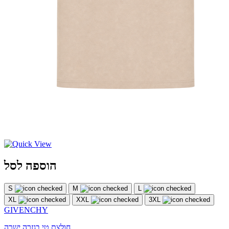
הוספה לסל
S
M
L
XL
XXL
3XL
GIVENCHY
חולצת טי בגזרה ישרה