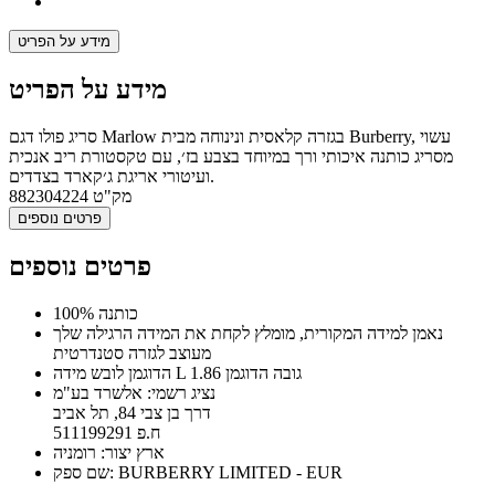
מידע על הפריט
מידע על הפריט
סריג פולו דגם Marlow בגזרה קלאסית ונינוחה מבית Burberry, עשוי
מסריג כותנה איכותי ורך במיוחד בצבע בז׳, עם טקסטורת ריב אנכית
ועיטורי אריגת ג׳קארד בצדדים.
מק"ט
882304224
פרטים נוספים
פרטים נוספים
100% כותנה
נאמן למידה המקורית, מומלץ לקחת את המידה הרגילה שלך
מעוצב לגזרה סטנדרטית
הדוגמן לובש מידה L גובה הדוגמן 1.86
נציג רשמי: אלשרד בע"מ
דרך בן צבי 84, תל אביב
ח.פ 511199291
ארץ יצור: רומניה
שם ספק: BURBERRY LIMITED - EUR