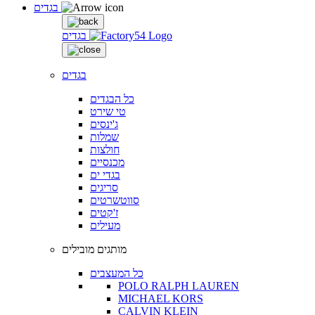
בגדים
בגדים
בגדים
כל הבגדים
טי שירט
ג'ינסים
שמלות
חולצות
מכנסיים
בגדי ים
סריגים
סווטשרטים
ז'קטים
מעילים
מותגים מובילים
כל המעצבים
POLO RALPH LAUREN
MICHAEL KORS
CALVIN KLEIN