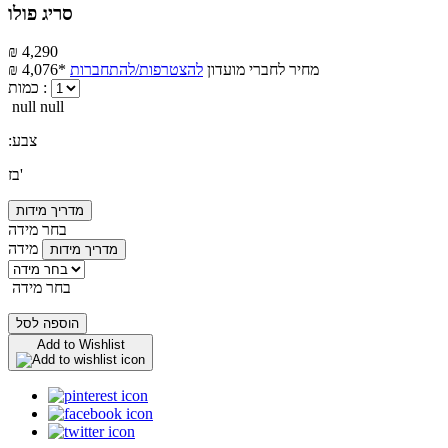
סריג פולו
₪ 4,290
מחיר לחברי מועדון
להצטרפות/להתחברות
₪ 4,076*
כמות :
null null
:צבע
בז'
מדריך מידות
בחר מידה
מידה
מדריך מידות
בחר מידה
הוספה לסל
Add to Wishlist