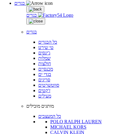
בגדים
בגדים
בגדים
כל הבגדים
טי שירט
ג'ינסים
שמלות
חולצות
מכנסיים
בגדי ים
סריגים
סווטשרטים
ז'קטים
מעילים
מותגים מובילים
כל המעצבים
POLO RALPH LAUREN
MICHAEL KORS
CALVIN KLEIN