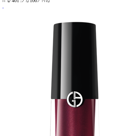
מחיר ל100 מ"ל: 401 ש"ח