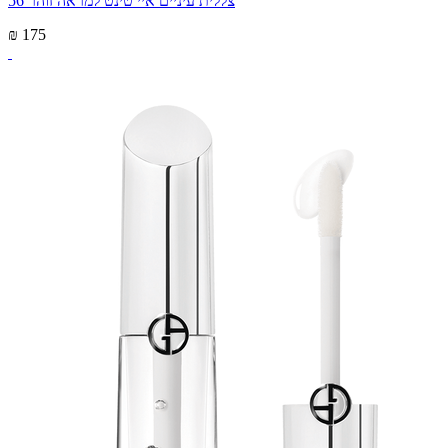
צללית עיניים איי טינט למראה זוהר 56
₪ 175