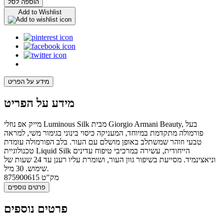
הוספה לסל
Add to Wishlist
מידע על הפריט
מידע על הפריט
מייק אפ נוזלי Luminous Silk מבית Giorgio Armani Beauty, בעל
פורמולה מתקדמת במיוחד, המעניקה כיסוי בינוני בגימור משי, למראה
טבעי וזוהר שמשתלב באופן מושלם עם העור. בלב הפורמולה עומדת
טכנולוגיית Liquid Silk הייחודית, עשירה במרכיבי טיפוח עדינים
וניאצינמיד. מסייעת בשיפור גוון העור, ושומרת עליו רענן עד 24 שעות של
שימוש. 30 מיל.
מק"ט
875900615
פרטים נוספים
פרטים נוספים