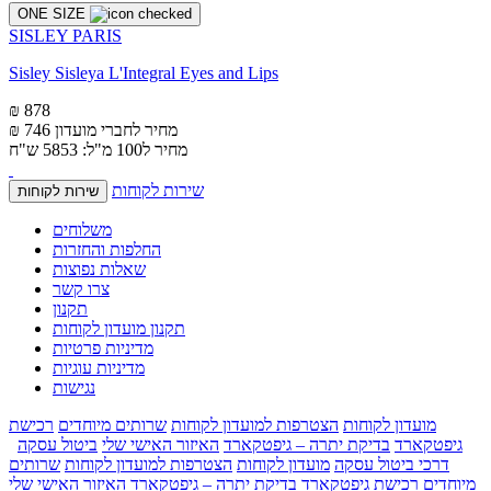
ONE SIZE
SISLEY PARIS
Sisley Sisleya L'Integral Eyes and Lips
₪ 878
מחיר לחברי מועדון
₪ 746
מחיר ל100 מ"ל: 5853 ש"ח
שירות לקוחות
שירות לקוחות
משלוחים
החלפות והחזרות
שאלות נפוצות
צרו קשר
תקנון
תקנון מועדון לקוחות
מדיניות פרטיות
מדיניות עוגיות
נגישות
מועדון לקוחות
הצטרפות למועדון לקוחות
שרותים מיוחדים
רכישת
גיפטקארד
בדיקת יתרה – גיפטקארד
האיזור האישי שלי
ביטול עסקה
דרכי ביטול עסקה
מועדון לקוחות
הצטרפות למועדון לקוחות
שרותים
מיוחדים
רכישת גיפטקארד
בדיקת יתרה – גיפטקארד
האיזור האישי שלי