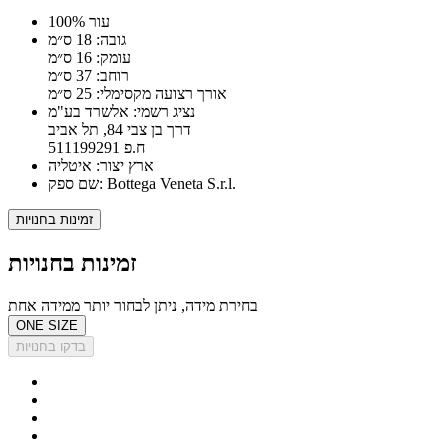
100% עור
גובה: 18 ס״מ
עומק: 16 ס״מ
רוחב: 37 ס״מ
אורך רצועה מקסימלי: 25 ס״מ
נציג רשמי: אלשרד בע"מ
דרך בן צבי 84, תל אביב
ח.פ 511199291
ארץ יצור: איטליה
שם ספק: Bottega Veneta S.r.l.
זמינות בחנויות
זמינות בחנויות
בחירת מידה, ניתן לבחור יותר ממידה אחת
ONE SIZE
בדקו בחנויות