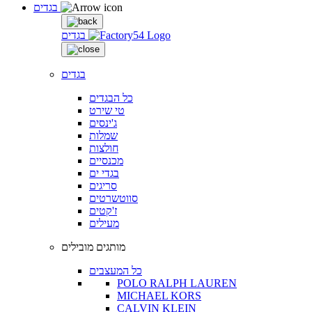
בגדים
בגדים
בגדים
כל הבגדים
טי שירט
ג'ינסים
שמלות
חולצות
מכנסיים
בגדי ים
סריגים
סווטשרטים
ז'קטים
מעילים
מותגים מובילים
כל המעצבים
POLO RALPH LAUREN
MICHAEL KORS
CALVIN KLEIN