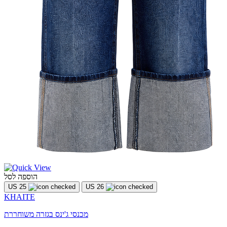
הוספה לסל
US 25
US 26
KHAITE
מכנסי ג'ינס בגזרה משוחררת