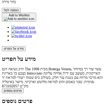
בחר מידה
הוספה לסל
Add to Wishlist
מידע על הפריט
מידע על הפריט
תיק נשיאה דגם The 1998 מבית Bottega Veneta, עשוי עור רך במיוחד
בצבע בז' באריגת Intrecciato האייקונית. מעוצב עם ידית אחיזה עליונה
ותא מרכזי מרווח עם בטנת עור חלק, בשילוב כיס שטוח ייעודי למראת יד
פנימית. נסגר באבזם זהוב למראה מלוטש וארכיוני. מיוצר באיטליה.
מק"ט
873102057
פרטים נוספים
פרטים נוספים