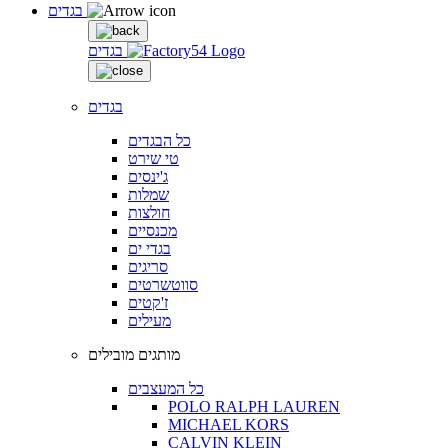
בגדים
בגדים
בגדים
כל הבגדים
טי שירט
ג'ינסים
שמלות
חולצות
מכנסיים
בגדי ים
סריגים
סווטשרטים
ז'קטים
מעילים
מותגים מובילים
כל המעצבים
POLO RALPH LAUREN
MICHAEL KORS
CALVIN KLEIN