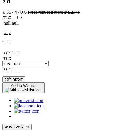
תיק
₪ 557.4
40%
Price reduced from
₪ 929
to
כמות :
null null
:צבע
כחול
בחר מידה
מידה
בחר מידה
הוספה לסל
Add to Wishlist
מידע על הפריט