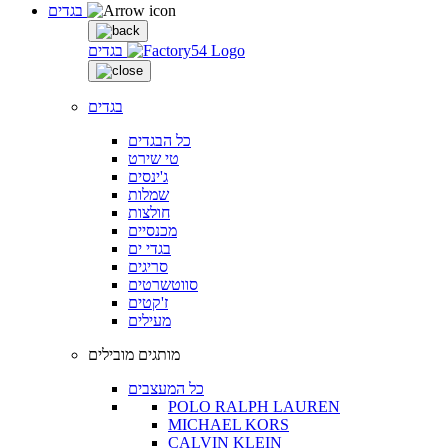
בגדים
בגדים
בגדים
כל הבגדים
טי שירט
ג'ינסים
שמלות
חולצות
מכנסיים
בגדי ים
סריגים
סווטשרטים
ז'קטים
מעילים
מותגים מובילים
כל המעצבים
POLO RALPH LAUREN
MICHAEL KORS
CALVIN KLEIN