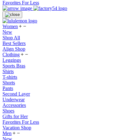
Favorites For Less
Women
New
Shop All
Best Sellers
Align Shop
Clothing
Leggings
Sports Bras
Shirts
T-shirts
Shorts
Pants
Second Layer
Underwear
Accessories
Shoes
Gifts for Her
Favorites For Less
Vacation Shop
Men
New