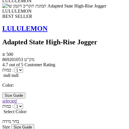
BEST SELLER
LULULEMON
Adapted State High-Rise Jogger
₪ 500
869201053
מק"ט
4.7 out of 5 Customer Rating
כמות :
null null
Color:
Size Guide
selected
כמות :
Select Color:
בחר מידה
Size
Size Guide