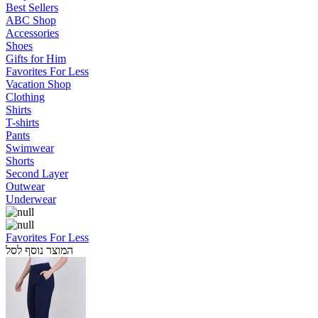
Best Sellers
ABC Shop
Accessories
Shoes
Gifts for Him
Favorites For Less
Vacation Shop
Clothing
Shirts
T-shirts
Pants
Swimwear
Shorts
Second Layer
Outwear
Underwear
Favorites For Less
המוצר נוסף לסל