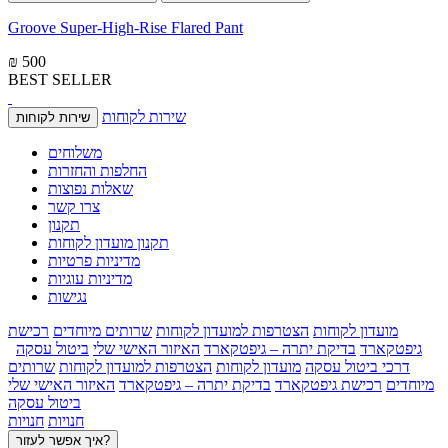
Groove Super-High-Rise Flared Pant
₪ 500
BEST SELLER
שירות לקוחות
שירות לקוחות
משלוחים
החלפות והחזרות
שאלות נפוצות
צרו קשר
תקנון
תקנון מועדון לקוחות
מדיניות פרטיות
מדיניות עוגיות
נגישות
מועדון לקוחות
הצטרפות למועדון לקוחות
שרותים מיוחדים
רכישת
גיפטקארד
בדיקת יתרה – גיפטקארד
האיזור האישי שלי
ביטול עסקה
דרכי ביטול עסקה
מועדון לקוחות
הצטרפות למועדון לקוחות
שרותים
מיוחדים
רכישת גיפטקארד
בדיקת יתרה – גיפטקארד
האיזור האישי שלי
ביטול עסקה
חנויות
חנויות
איך אפשר לעזור?