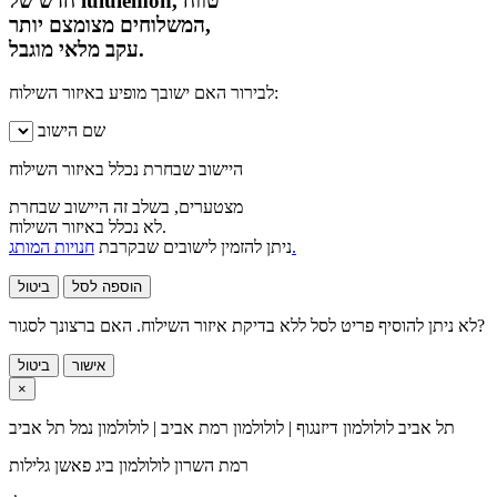
חדש של lululemon, טווח
המשלוחים מצומצם יותר,
עקב מלאי מוגבל.
לבירור האם ישובך מופיע באיזור השילוח:
שם הישוב
היישוב שבחרת נכלל באיזור השילוח
מצטערים, בשלב זה היישוב שבחרת
לא נכלל באיזור השילוח.
חנויות המותג.
ניתן להזמין לישובים שבקרבת
הוספה לסל
ביטול
לא ניתן להוסיף פריט לסל ללא בדיקת איזור השילוח. האם ברצונך לסגור?
אישור
ביטול
×
תל אביב
לולולמון דיזנגוף | לולולמון רמת אביב | לולולמון נמל תל אביב
רמת השרון
לולולמון ביג פאשן גלילות