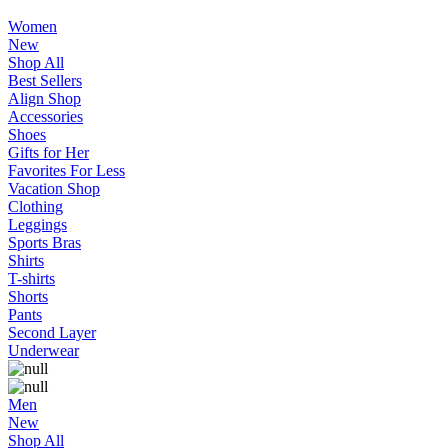
Women
New
Shop All
Best Sellers
Align Shop
Accessories
Shoes
Gifts for Her
Favorites For Less
Vacation Shop
Clothing
Leggings
Sports Bras
Shirts
T-shirts
Shorts
Pants
Second Layer
Underwear
Men
New
Shop All