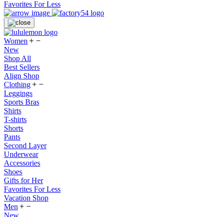
Favorites For Less
Women
New
Shop All
Best Sellers
Align Shop
Clothing
Leggings
Sports Bras
Shirts
T-shirts
Shorts
Pants
Second Layer
Underwear
Accessories
Shoes
Gifts for Her
Favorites For Less
Vacation Shop
Men
New