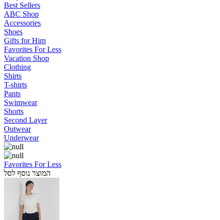
Best Sellers
ABC Shop
Accessories
Shoes
Gifts for Him
Favorites For Less
Vacation Shop
Clothing
Shirts
T-shirts
Pants
Swimwear
Shorts
Second Layer
Outwear
Underwear
Favorites For Less
המוצר נוסף לסל