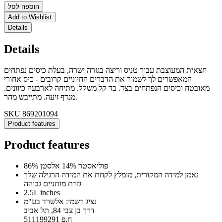
הוספה לסל
Add to Wishlist
Details
Details
חצאית המעוצבת עבור טניס וריצה בגזרה ישרה, בעלת כיסים נפתחים
המאפשרים לך לשמור את הדברים החיוניים קרובים - כיס אחורי
מאובטח וכיסים הנפתחים בצד. בד קל משקל. מתיחה לארבעה כיוונים.
מנדף זיעה. מתייבש מהר.
SKU
869201094
Product features
Product features
86% פוליאסטר 14% אלסטן
נאמן למידה המקורית, מומלץ לקחת את המידה הרגילה שלך
גזרת מותניים גבוהה
2.5L inches
נציג רשמי: אלשרד בע"מ
דרך בן צבי 84, תל אביב
ח.פ 511199291