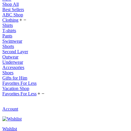
Shop All
Best Sellers
ABC Shop
Clothing
Shirts
T-shirts
Pants
Swimwear
Shorts
Second Layer
Outwear
Underwear
Accessories
Shoes
Gifts for Him
Favorites For Less
Vacation Shop
Favorites For Less
Account
Wishlist