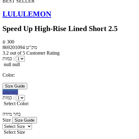
BEST SELLER
LULULEMON
Speed Up High-Rise Lined Short 2.5
₪ 300
מק"ט
869201094
3.2 out of 5 Customer Rating
כמות :
null null
Color:
Size Guide
selected
כמות :
Select Color:
בחר מידה
Size
Size Guide
Select Size