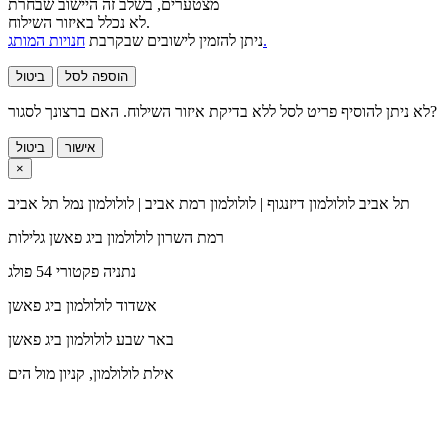
מצטערים, בשלב זה היישוב שבחרת
לא נכלל באיזור השילוח.
חנויות המותג.
ניתן להזמין לישובים שבקרבת
הוספה לסל
ביטול
לא ניתן להוסיף פריט לסל ללא בדיקת איזור השילוח. האם ברצונך לסגור?
אישור
ביטול
×
תל אביב
לולולמון דיזנגוף | לולולמון רמת אביב | לולולמון נמל תל אביב
רמת השרון
לולולמון ביג פאשן גלילות
נתניה
פקטורי 54 פולג
אשדוד
לולולמון ביג פאשן
באר שבע
לולולמון ביג פאשן
אילת
לולולמון, קניון מול הים