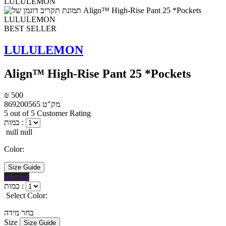
BEST SELLER
LULULEMON
Align™ High-Rise Pant 25 *Pockets
₪ 500
מק"ט
869200565
5 out of 5 Customer Rating
כמות :
null null
Color:
Size Guide
selected
כמות :
Select Color:
בחר מידה
Size
Size Guide