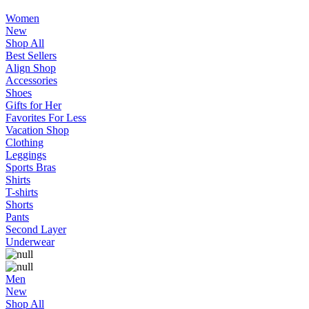
Women
New
Shop All
Best Sellers
Align Shop
Accessories
Shoes
Gifts for Her
Favorites For Less
Vacation Shop
Clothing
Leggings
Sports Bras
Shirts
T-shirts
Shorts
Pants
Second Layer
Underwear
Men
New
Shop All