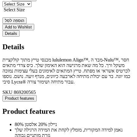
Select Size
הוספה לסל
Add to Wishlist
Details
Details
מכנסי טייץ מתוך קולקציית lululemon Align™, מבד ה-Nulu™, חסר
משקל ורך. כל מה שאת מרגישה הוא האימון שלך. כיס צדדי מתאים
לכרטיס אשראי או מפתח. טייץ המתאים לאימונים בעלי עצימות נמוכה
כמו יוגה. בד עם יכולת מתיחה לארבעה כיוונים, מנדף זיעה. נושם. נוספו
סיבי Lycra® עבור מתיחה ושימור צורה.
SKU
869200565
Product features
Product features
80% ניילון 20% אלסטן
נאמן למידה המקורית, מומלץ לקחת את המידה הרגילה שלך
גזרת מותניים גבוהה