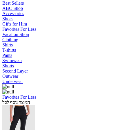
Best Sellers
ABC Shop
Accessories
Shoes
Gifts for Him
Favorites For Less
Vacation Shop
Clothing
Shirts
T-shirts
Pants
Swimwear
Shorts
Second Layer
Outwear
Underwear
Favorites For Less
המוצר נוסף לסל