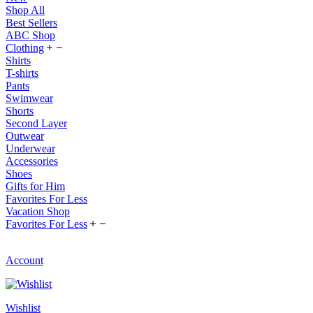
Shop All
Best Sellers
ABC Shop
Clothing
Shirts
T-shirts
Pants
Swimwear
Shorts
Second Layer
Outwear
Underwear
Accessories
Shoes
Gifts for Him
Favorites For Less
Vacation Shop
Favorites For Less
Account
Wishlist