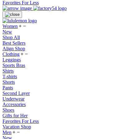
Favorites For Less
Women
New
Shop All
Best Sellers
Align Shop
Clothing
Leggings
Sports Bras
Shirts
T-shirts
Shorts
Pants
Second Layer
Underwear
Accessories
Shoes
Gifts for Her
Favorites For Less
Vacation Shop
Men
New