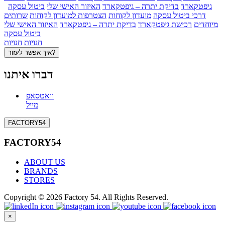
גיפטקארד
בדיקת יתרה – גיפטקארד
האיזור האישי שלי
ביטול עסקה
דרכי ביטול עסקה
מועדון לקוחות
הצטרפות למועדון לקוחות
שרותים
מיוחדים
רכישת גיפטקארד
בדיקת יתרה – גיפטקארד
האיזור האישי שלי
ביטול עסקה
חנויות
חנויות
איך אפשר לעזור?
דברו איתנו
וואטסאפ
מייל
FACTORY54
FACTORY54
ABOUT US
BRANDS
STORES
Copyright © 2026 Factory 54. All Rights Reserved.
×