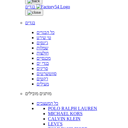
בגדים
בגדים
כל הבגדים
טי שירט
ג'ינסים
שמלות
חולצות
מכנסיים
בגדי ים
סריגים
סווטשרטים
ז'קטים
מעילים
מותגים מובילים
כל המעצבים
POLO RALPH LAUREN
MICHAEL KORS
CALVIN KLEIN
LEVI`S