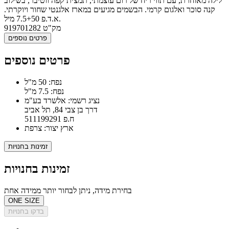
לילה מאוחרת, עם תווי ריח של רום עוצמתי, תמצית קפה ווטיבר, בשילוב
קנה סוכר ואלגום קרמי. הבשמים מגיעים במארז אלגנטי שחור ויוקרתי.
א.ד.פ 7.5+50 מיל.
מק"ט
919701282
פרטים נוספים
פרטים נוספים
נפח: 50 מ"ל
נפח: 7.5 מ"ל
נציג רשמי: אלשרד בע"מ
דרך בן צבי 84, תל אביב
ח.פ 511199291
ארץ יצור: צרפת
זמינות בחנויות
זמינות בחנויות
בחירת מידה, ניתן לבחור יותר ממידה אחת
ONE SIZE
בדקו בחנויות