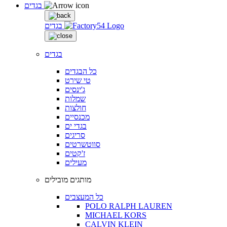
בגדים
בגדים
בגדים
כל הבגדים
טי שירט
ג'ינסים
שמלות
חולצות
מכנסיים
בגדי ים
סריגים
סווטשרטים
ז'קטים
מעילים
מותגים מובילים
כל המעצבים
POLO RALPH LAUREN
MICHAEL KORS
CALVIN KLEIN