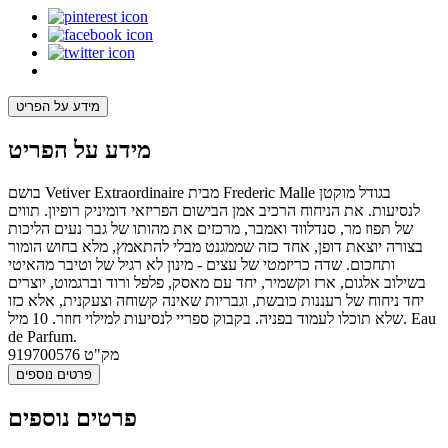
מידע על הפריט
מידע על הפריט
בושם Vetiver Extraordinaire מבית Frederic Malle בגודל מוקטן
לנסיעות. את הניחוח הרכיב אמן הבישום הפריזאי דומיניק רופיון. תווים
של תפוז מר, סנדלווד ואמבר, מרכזים את מהותו של גבר נעים הליכות
בצורה יוצאת דופן, אחד כזה שממגנט מבלי להתאמץ, מלא בחוש הומור
ותחכום. שדה כריזמטי של עצים - מינון לא רגיל של וטיבר מהאיטי
בשילוב אלגום, ארז וקשמיר, יחד עם מאסק, פלפל ורוד וברגמוט, יוצרים
יחד ניחוח של רעננות כובשת, וגבריות שאינה קשוחה וצעקנית, אלא כזו
שלא תוכלו לעמוד בפניה. בקבוק ספריי לנסיעות למילוי חוזר. 10 מיל. Eau
de Parfum.
מק"ט
919700576
פרטים נוספים
פרטים נוספים