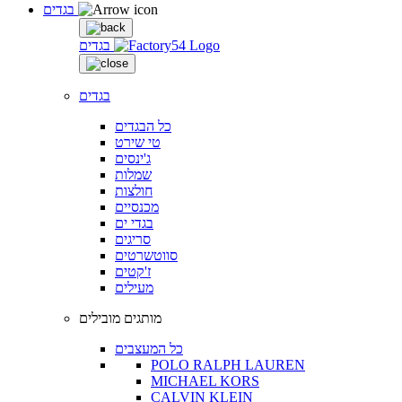
בגדים
בגדים
בגדים
כל הבגדים
טי שירט
ג'ינסים
שמלות
חולצות
מכנסיים
בגדי ים
סריגים
סווטשרטים
ז'קטים
מעילים
מותגים מובילים
כל המעצבים
POLO RALPH LAUREN
MICHAEL KORS
CALVIN KLEIN