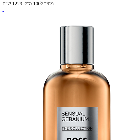
מחיר ל100 מ"ל: 1229 ש"ח