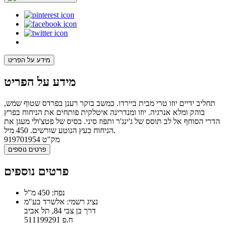
מידע על הפריט
מידע על הפריט
תחליב ידיים יוזו טרי מבית ביירדו. כמשב בוקר רענן בפרדס שטוף שמש,
בוהק ומלא אנרגיה. יוזו ומנדרינה איטלקית פותחים את הניחוח בפרץ
הדרי הסוחף אל לב תוסס של ג'ינג'ר ותפוז סיני. בסיס של פטצ'ולי מעגן את
הניחוח כעץ הנוטע שורשים. 450 מיל.
מק"ט
919701954
פרטים נוספים
פרטים נוספים
נפח: 450 מ"ל
נציג רשמי: אלשרד בע"מ
דרך בן צבי 84, תל אביב
ח.פ 511199291