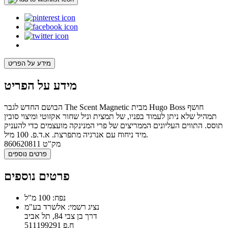
מידע על הפריט
מידע על הפריט
הבושם החדש לגבר The Scent Magnetic מבית Hugo Boss חושף
תמהיל שלא ניתן לעמוד בפניו, של תמצית וניל שחור אקזוטי ומיצוי סובין
תוסס. התווים העליונים הממריצים של פרי המנינקה מועצמים כדי להעניק
מיד ניחוח עם אנרגיה מתפרצת. א.ד.פ. 100 מיל.
מק"ט
860620811
פרטים נוספים
פרטים נוספים
נפח: 100 מ"ל
נציג רשמי: אלשרד בע"מ
דרך בן צבי 84, תל אביב
ח.פ 511199291