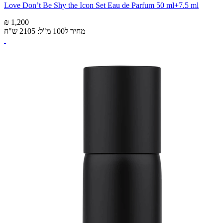
Love Don’t Be Shy the Icon Set Eau de Parfum 50 ml+7.5 ml
₪ 1,200
מחיר ל100 מ"ל: 2105 ש"ח