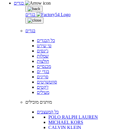
בגדים
בגדים
בגדים
כל הבגדים
טי שירט
ג'ינסים
שמלות
חולצות
מכנסיים
בגדי ים
סריגים
סווטשרטים
ז'קטים
מעילים
מותגים מובילים
כל המעצבים
POLO RALPH LAUREN
MICHAEL KORS
CALVIN KLEIN