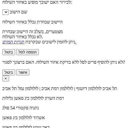
לבירור האם ישובך מופיע באיזור השילוח:
שם הישוב
היישוב שבחרת נכלל באיזור השילוח
מצטערים, בשלב זה היישוב שבחרת
לא נכלל באיזור השילוח.
חנויות המותג.
ניתן להזמין לישובים שבקרבת
הוספה לסל
ביטול
לא ניתן להוסיף פריט לסל ללא בדיקת איזור השילוח. האם ברצונך לסגור?
אישור
ביטול
×
תל אביב
לולולמון דיזנגוף | לולולמון רמת אביב | לולולמון נמל תל אביב
רמת השרון
לולולמון ביג פאשן גלילות
נתניה
פקטורי 54 פולג
אשדוד
לולולמון ביג פאשן
באר שבע
לולולמון ביג פאשן