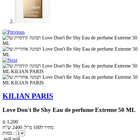
KILIAN PARIS
Love Don't Be Shy Eau de perfume Extreme 50 ML
₪ 1,200
מחיר ל100 מ"ל: 2400 ש"ח
כמות :
null null