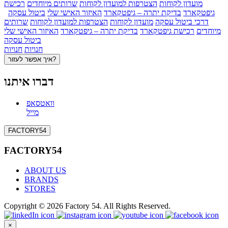
מועדון לקוחות
הצטרפות למועדון לקוחות
שרותים מיוחדים
רכישת
גיפטקארד
בדיקת יתרה – גיפטקארד
האיזור האישי שלי
ביטול עסקה
דרכי ביטול עסקה
מועדון לקוחות
הצטרפות למועדון לקוחות
שרותים
מיוחדים
רכישת גיפטקארד
בדיקת יתרה – גיפטקארד
האיזור האישי שלי
ביטול עסקה
חנויות
חנויות
איך אפשר לעזור?
דברו איתנו
וואטסאפ
מייל
FACTORY54
FACTORY54
ABOUT US
BRANDS
STORES
Copyright © 2026 Factory 54. All Rights Reserved.
×