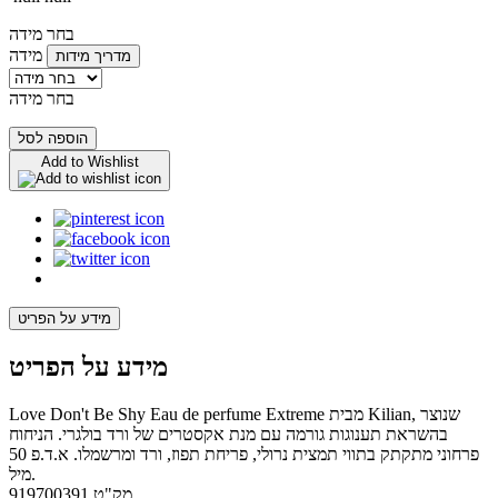
בחר מידה
מידה
מדריך מידות
בחר מידה
הוספה לסל
Add to Wishlist
מידע על הפריט
מידע על הפריט
Love Don't Be Shy Eau de perfume Extreme מבית Kilian, שנוצר
בהשראת תענוגות גורמה עם מנת אקסטרים של ורד בולגרי. הניחוח
פרחוני מתקתק בתווי תמצית נרולי, פריחת תפוז, ורד ומרשמלו. א.ד.פ 50
מיל.
מק"ט
919700391