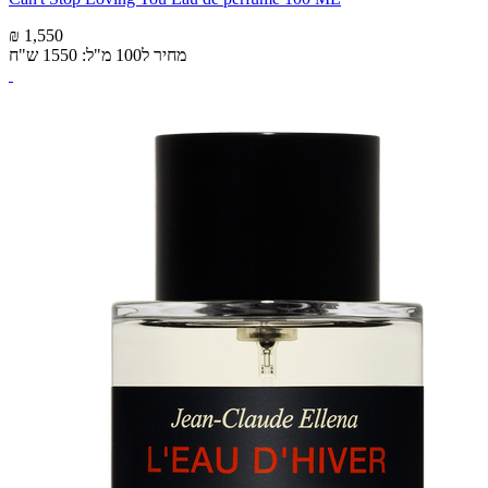
₪ 1,550
מחיר ל100 מ"ל: 1550 ש"ח