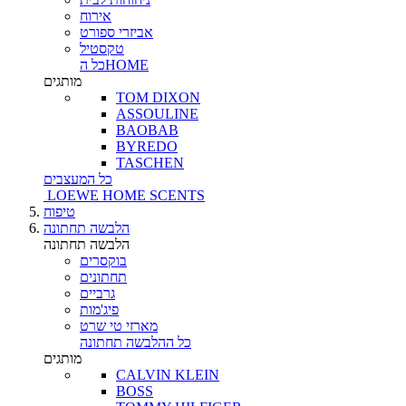
אירוח
אביזרי ספורט
טקסטיל
כל הHOME
מותגים
TOM DIXON
ASSOULINE
BAOBAB
BYREDO
TASCHEN
כל המעצבים
LOEWE HOME SCENTS
טיפוח
הלבשה תחתונה
הלבשה תחתונה
בוקסרים
תחתונים
גרביים
פיג'מות
מארזי טי שרט
כל ההלבשה תחתונה
מותגים
CALVIN KLEIN
BOSS