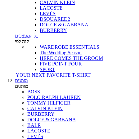
CALVIN KLEIN
LACOSTE
LEVI`S
DSQUARED2
DOLCE & GABBANA
BURBERRY
כל המעצבים
קנה לפי
WARDROBE ESSENTIALS
The Wedding Season
HERE COMES THE GROOM
FIVE POINT FOUR
SPORT
YOUR NEXT FAVORITE T-SHIRT
מותגים
מותגים
BOSS
POLO RALPH LAUREN
TOMMY HILFIGER
CALVIN KLEIN
BURBERRY
DOLCE & GABBANA
BALR
LACOSTE
LEVI`S