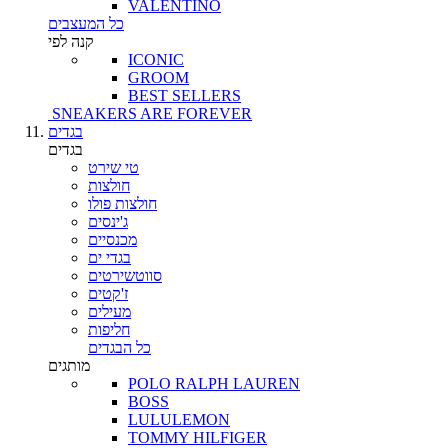
VALENTINO
כל המעצבים
קנה לפי
ICONIC
GROOM
BEST SELLERS
SNEAKERS ARE FOREVER
בגדים
בגדים
טי שירט
חולצות
חולצות פולו
ג'ינסים
מכנסיים
בגדי ים
סווטשירטים
ז'קטים
מעילים
חליפות
כל הבגדים
מותגים
POLO RALPH LAUREN
BOSS
LULULEMON
TOMMY HILFIGER