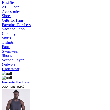
Best Sellers
ABC Shop
Accessories
Shoes
Gifts for Him
Favorites For Less
Vacation Shop
Clothing
Shirts
T-shirts
Pants
Swimwear
Shorts
Second Layer
Outwear
Underwear
Favorite For Less
המוצר נוסף לסל