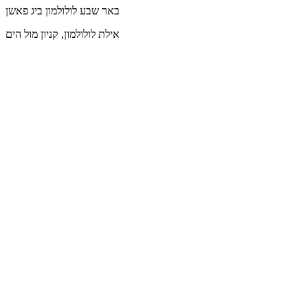
באר שבע
לולולמון ביג פאשן
אילת
לולולמון, קניון מול הים