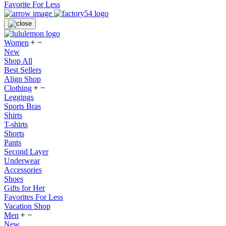
Favorite For Less
Women
New
Shop All
Best Sellers
Align Shop
Clothing
Leggings
Sports Bras
Shirts
T-shirts
Shorts
Pants
Second Layer
Underwear
Accessories
Shoes
Gifts for Her
Favorites For Less
Vacation Shop
Men
New