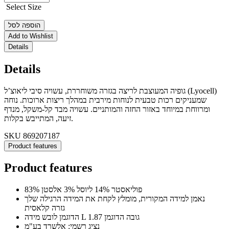
Select Size
הוספה לסל
Add to Wishlist
Details
Details
גופיה המעוצבת לריצה בגזרה משוחררת, עשויה סיבי ליאוצ’ל (Lyocell)
שמעניקים רכות טבעית לנוחות מירבית במהלך ריצות ארוכות. נוחה
ומרווחת במיוחד באזור החזה והמותניים. עשויה מבד קל-משקל, מנדף
זיעה, המתייבש בקלות.
SKU
869207187
Product features
Product features
83% פוליאסטר 14% ליוסל 3% אלסטן
נאמן למידה המקורית, מומלץ לקחת את המידה הרגילה שלך
גזרה קלאסית
הדוגמן לובש מידה L גובה הדוגמן 1.87
נציג רשמי: אלשרד בע"מ