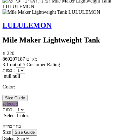
LULULEMON
Mile Maker Lightweight Tank
₪ 220
מק"ט
869207187
3.1 out of 5 Customer Rating
כמות :
null null
Color:
Size Guide
selected
כמות :
Select Color:
בחר מידה
Size
Size Guide