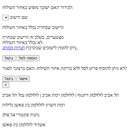
לבירור האם ישובך מופיע באיזור השילוח:
שם הישוב
היישוב שבחרת נכלל באיזור השילוח
מצטערים, בשלב זה היישוב שבחרת
לא נכלל באיזור השילוח.
חנויות המותג.
ניתן להזמין לישובים שבקרבת
הוספה לסל
ביטול
לא ניתן להוסיף פריט לסל ללא בדיקת איזור השילוח. האם ברצונך לסגור?
אישור
ביטול
×
תל אביב
לולולמון דיזנגוף | לולולמון רמת אביב | לולולמון נמל תל אביב
רמת השרון
לולולמון ביג פאשן גלילות
נתניה
פקטורי 54 פולג
אשדוד
לולולמון ביג פאשן