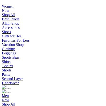
Women
New
Shop All
Best Sellers
Align Shop
Accessories
Shoes
Gifts for Her
Favorites For Less
Vacation Shop
Clothing
Leggings
Sports Bras
Shirts
T-shirts
Shorts
Pants
Second Layer
Underwear
Men
New
Shop All