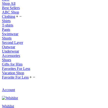
Shop All
Best Sellers
ABC Shop
Clothing
Shirts
T-shirts
Pants
Swimwear
Shorts
Second Layer
Outwear
Underwear
Accessories
Shoes
Gifts for Him
Favorites For Less
Vacation Shop
Favorite For Less
Account
Wishlist