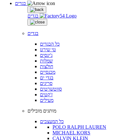
בגדים
בגדים
בגדים
כל הבגדים
טי שירט
ג'ינסים
שמלות
חולצות
מכנסיים
בגדי ים
סריגים
סווטשרטים
ז'קטים
מעילים
מותגים מובילים
כל המעצבים
POLO RALPH LAUREN
MICHAEL KORS
CALVIN KLEIN