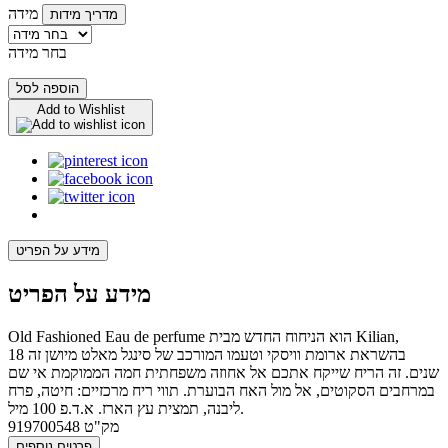
מידה
מדריך מידות
בחר מידה
הוספה לסל
Add to Wishlist
מידע על הפריט
מידע על הפריט
Old Fashioned Eau de perfume הוא הניחוח החדש מבית Kilian,
בהשראת ארומת וויסקי וטעמו המורכב של סינגל מאלט מיושן זה 18
שנים. זה הריח שייקח אתכם אל אחוזה משפחתית חמה הממוקמת אי שם
במרחבים הסקוטים, אל מול האח הבוערת. תווי ריח מרכזיים: חיטה, פרח
ליבנה, תמצית עץ הארז. א.ד.פ 100 מיל.
מק"ט
919700548
פרטים נוספים