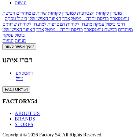
נגישות
מועדון לקוחות
הצטרפות למועדון לקוחות
שרותים מיוחדים
רכישת
גיפטקארד
בדיקת יתרה – גיפטקארד
האיזור האישי שלי
ביטול עסקה
דרכי ביטול עסקה
מועדון לקוחות
הצטרפות למועדון לקוחות
שרותים
מיוחדים
רכישת גיפטקארד
בדיקת יתרה – גיפטקארד
האיזור האישי שלי
ביטול עסקה
חנויות
חנויות
איך אפשר לעזור?
דברו איתנו
וואטסאפ
מייל
FACTORY54
FACTORY54
ABOUT US
BRANDS
STORES
Copyright © 2026 Factory 54. All Rights Reserved.