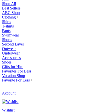
Shop All
Best Sellers
ABC Shop
Clothing
Shirts
T-shirts
Pants
Swimwear
Shorts
Second Layer
Outwear
Underwear
Accessories
Shoes
Gifts for Him
Favorites For Less
Vacation Shop
Favorite For Less
Account
Wishlist