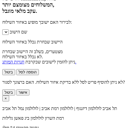
המשלוחים מצומצם יותר,
עקב מלאי מוגבל.
לבירור האם ישובך מופיע באיזור השילוח:
שם הישוב
היישוב שבחרת נכלל באיזור השילוח
מצטערים, בשלב זה היישוב שבחרת
לא נכלל באיזור השילוח.
חנויות המותג.
ניתן להזמין לישובים שבקרבת
הוספה לסל
ביטול
לא ניתן להוסיף פריט לסל ללא בדיקת איזור השילוח. האם ברצונך לסגור?
אישור
ביטול
×
תל אביב
לולולמון דיזנגוף | לולולמון רמת אביב | לולולמון נמל תל אביב
רמת השרון
לולולמון ביג פאשן גלילות
נתניה
פקטורי 54 פולג