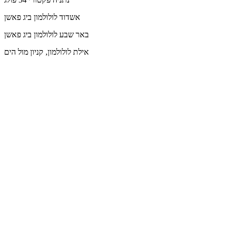
אשדוד
לולולמון ביג פאשן
באר שבע
לולולמון ביג פאשן
אילת
לולולמון, קניון מול הים