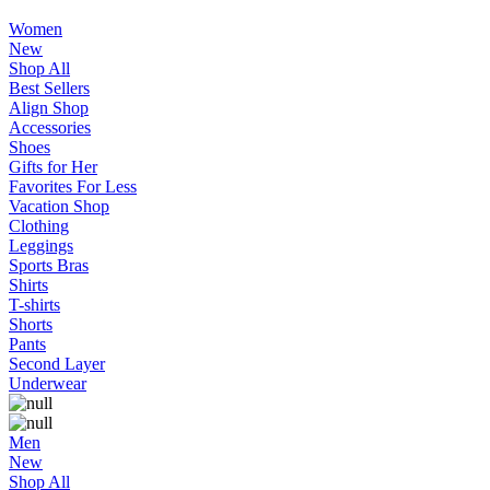
Women
New
Shop All
Best Sellers
Align Shop
Accessories
Shoes
Gifts for Her
Favorites For Less
Vacation Shop
Clothing
Leggings
Sports Bras
Shirts
T-shirts
Shorts
Pants
Second Layer
Underwear
Men
New
Shop All