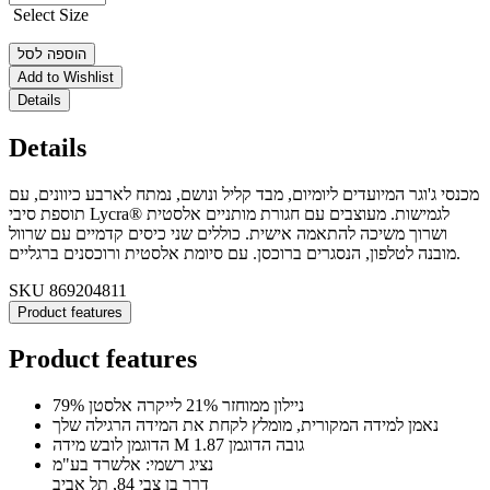
Select Size
הוספה לסל
Add to Wishlist
Details
Details
מכנסי ג'וגר המיועדים ליומיום, מבד קליל ונושם, נמתח לארבע כיוונים, עם
תוספת סיבי ‎Lycra®‎ לגמישות. מעוצבים עם חגורת מותניים אלסטית
ושרוך משיכה להתאמה אישית. כוללים שני כיסים קדמיים עם שרוול
מובנה לטלפון, הנסגרים ברוכסן. עם סיומת אלסטית ורוכסנים ברגליים.
SKU
869204811
Product features
Product features
79% ניילון ממוחזר 21% לייקרה אלסטן
נאמן למידה המקורית, מומלץ לקחת את המידה הרגילה שלך
הדוגמן לובש מידה M גובה הדוגמן 1.87
נציג רשמי: אלשרד בע"מ
דרך בן צבי 84, תל אביב