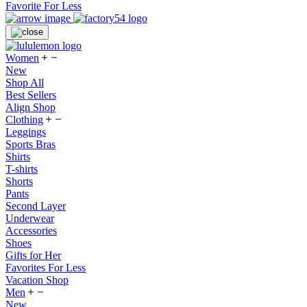
Favorite For Less
Women
New
Shop All
Best Sellers
Align Shop
Clothing
Leggings
Sports Bras
Shirts
T-shirts
Shorts
Pants
Second Layer
Underwear
Accessories
Shoes
Gifts for Her
Favorites For Less
Vacation Shop
Men
New