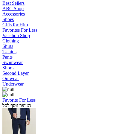
Best Sellers
ABC Shop
Accessories
Shoes
Gifts for Him
Favorites For Less
Vacation Shop
Clothing
Shirts
T-shirts
Pants
Swimwear
Shorts
Second Layer
Outwear
Underwear
Favorite For Less
המוצר נוסף לסל