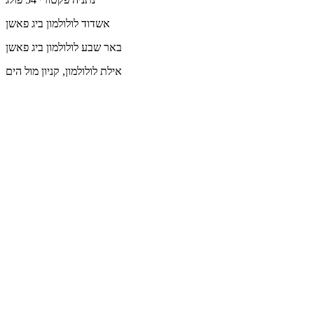
אשדוד
לולולמון ביג פאשן
באר שבע
לולולמון ביג פאשן
אילת
לולולמון, קניון מול הים