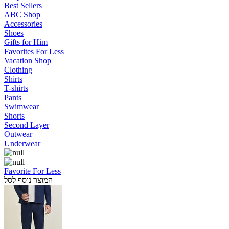
Best Sellers
ABC Shop
Accessories
Shoes
Gifts for Him
Favorites For Less
Vacation Shop
Clothing
Shirts
T-shirts
Pants
Swimwear
Shorts
Second Layer
Outwear
Underwear
Favorite For Less
המוצר נוסף לסל