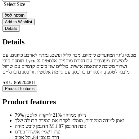
Select Size
הוספה לסל
Add to Wishlist
Details
Details
מכנסי ג'וגר המיועדים ליומיום, מבד קליל ונושם, נמתח לארבע כיוונים, עם
תוספת סיבי ‎Lycra®‎ לגמישות. מעוצבים עם חגורת מותניים אלסטית
ושרוך משיכה להתאמה אישית. כוללים שני כיסים קדמיים עם שרוול
מובנה לטלפון, הנסגרים ברוכסן. עם סיומת אלסטית ורוכסנים ברגליים.
SKU
869204811
Product features
Product features
79% ניילון ממוחזר 21% לייקרה אלסטן
נאמן למידה המקורית, מומלץ לקחת את המידה הרגילה שלך
הדוגמן לובש מידה M גובה הדוגמן 1.87
נציג רשמי: אלשרד בע"מ
דרך בן צבי 84, תל אביב