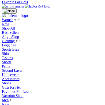
Favorite For Less
Women
New
Shop All
Best Sellers
Align Shop
Clothing
Leggings
Sports Bras
Shirts
T-shirts
Shorts
Pants
Second Layer
Underwear
Accessories
Shoes
Gifts for Her
Favorites For Less
Vacation Shop
Men
New