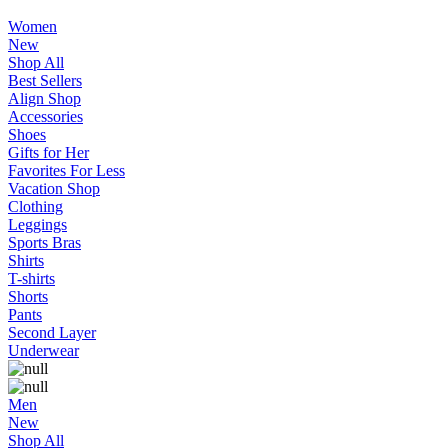
Women
New
Shop All
Best Sellers
Align Shop
Accessories
Shoes
Gifts for Her
Favorites For Less
Vacation Shop
Clothing
Leggings
Sports Bras
Shirts
T-shirts
Shorts
Pants
Second Layer
Underwear
Men
New
Shop All