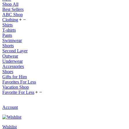
Shop All
Best Sellers
ABC Shop
Clothing
Shirts
T-shirts
Pants
Swimwear
Shorts
Second Layer
Outwear
Underwear
Accessories
Shoes
Gifts for Him
Favorites For Less
Vacation Shop
Favorite For Less
Account
Wishlist