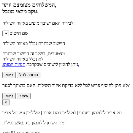
המשלוחים מצומצם יותר,
עקב מלאי מוגבל.
לבירור האם ישובך מופיע באיזור השילוח:
שם הישוב
היישוב שבחרת נכלל באיזור השילוח
מצטערים, בשלב זה היישוב שבחרת
לא נכלל באיזור השילוח.
חנויות המותג.
ניתן להזמין לישובים שבקרבת
הוספה לסל
ביטול
לא ניתן להוסיף פריט לסל ללא בדיקת איזור השילוח. האם ברצונך לסגור?
אישור
ביטול
×
תל אביב
לולולמון דיזנגוף | לולולמון רמת אביב | לולולמון נמל תל אביב
רמת השרון
לולולמון ביג פאשן גלילות
נתניה
פקטורי 54 פולג