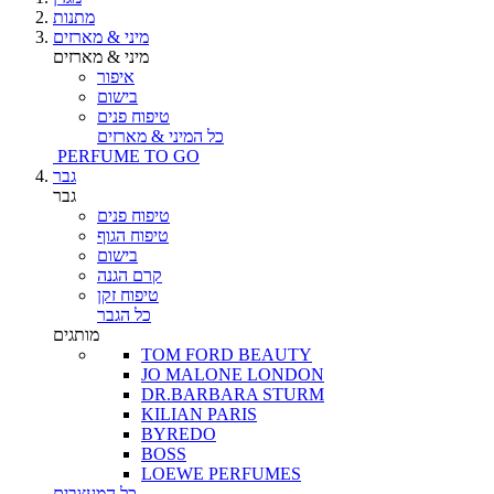
מתנות
מיני & מארזים
מיני & מארזים
איפור
בישום
טיפוח פנים
כל המיני & מארזים
PERFUME TO GO
גבר
גבר
טיפוח פנים
טיפוח הגוף
בישום
קרם הגנה
טיפוח זקן
כל הגבר
מותגים
TOM FORD BEAUTY
JO MALONE LONDON
DR.BARBARA STURM
KILIAN PARIS
BYREDO
BOSS
LOEWE PERFUMES
כל המעצבים