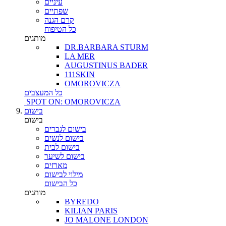
עיניים
שפתיים
קרם הגנה
כל הטיפוח
מותגים
DR.BARBARA STURM
LA MER
AUGUSTINUS BADER
111SKIN
OMOROVICZA
כל המעצבים
SPOT ON: OMOROVICZA
בישום
בישום
בישום לגברים
בישום לנשים
בישום לבית
בישום לשיער
מארזים
מילוי לבישום
כל הבישום
מותגים
BYREDO
KILIAN PARIS
JO MALONE LONDON