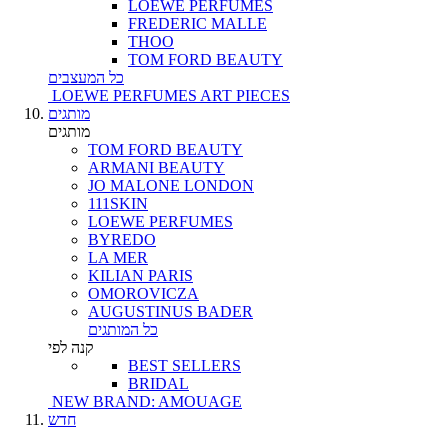
LOEWE PERFUMES
FREDERIC MALLE
THOO
TOM FORD BEAUTY
כל המעצבים
LOEWE PERFUMES ART PIECES
מותגים
מותגים
TOM FORD BEAUTY
ARMANI BEAUTY
JO MALONE LONDON
111SKIN
LOEWE PERFUMES
BYREDO
LA MER
KILIAN PARIS
OMOROVICZA
AUGUSTINUS BADER
כל המותגים
קנה לפי
BEST SELLERS
BRIDAL
NEW BRAND: AMOUAGE
חדש