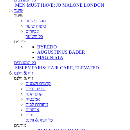
MEN MUST HAVE: JO MALONE LONDON
שיער
שיער
מוצרי שיער
טיפוח שיער
אביזרים
כל השיער
מותגים
BYREDO
AUGUSTINUS BADER
MAGINISTA
כל המעצבים
SISLEY PARIS: HAIR CARE, ELEVATED
גוף & וולנס
גוף & וולנס
קרמים ושמנים
טיפוח ידיים
קרם הגנה
אמבטיה
ניחוחות לבית
אביזרים
נרות
כל הגוף & וולנס
מותגים