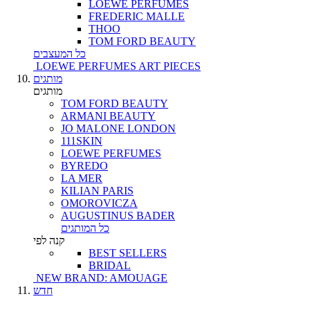
LOEWE PERFUMES
FREDERIC MALLE
THOO
TOM FORD BEAUTY
כל המעצבים
LOEWE PERFUMES ART PIECES
מותגים
מותגים
TOM FORD BEAUTY
ARMANI BEAUTY
JO MALONE LONDON
111SKIN
LOEWE PERFUMES
BYREDO
LA MER
KILIAN PARIS
OMOROVICZA
AUGUSTINUS BADER
כל המותגים
קנה לפי
BEST SELLERS
BRIDAL
NEW BRAND: AMOUAGE
חדש