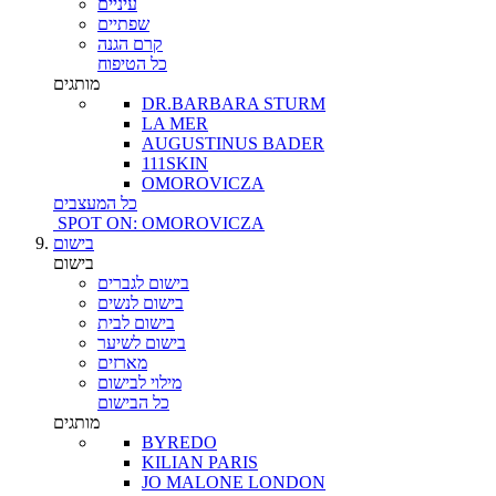
עיניים
שפתיים
קרם הגנה
כל הטיפוח
מותגים
DR.BARBARA STURM
LA MER
AUGUSTINUS BADER
111SKIN
OMOROVICZA
כל המעצבים
SPOT ON: OMOROVICZA
בישום
בישום
בישום לגברים
בישום לנשים
בישום לבית
בישום לשיער
מארזים
מילוי לבישום
כל הבישום
מותגים
BYREDO
KILIAN PARIS
JO MALONE LONDON