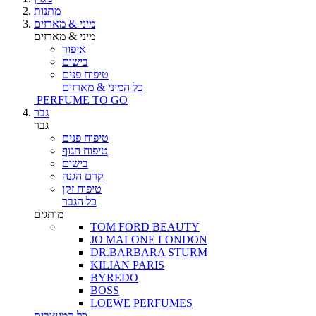
מתנות
מיני & מארזים
מיני & מארזים
איפור
בישום
טיפוח פנים
כל המיני & מארזים
PERFUME TO GO
גבר
גבר
טיפוח פנים
טיפוח הגוף
בישום
קרם הגנה
טיפוח זקן
כל הגבר
מותגים
TOM FORD BEAUTY
JO MALONE LONDON
DR.BARBARA STURM
KILIAN PARIS
BYREDO
BOSS
LOEWE PERFUMES
כל המעצבים