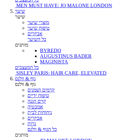
MEN MUST HAVE: JO MALONE LONDON
שיער
שיער
מוצרי שיער
טיפוח שיער
אביזרים
כל השיער
מותגים
BYREDO
AUGUSTINUS BADER
MAGINISTA
כל המעצבים
SISLEY PARIS: HAIR CARE, ELEVATED
גוף & וולנס
גוף & וולנס
קרמים ושמנים
טיפוח ידיים
קרם הגנה
אמבטיה
ניחוחות לבית
אביזרים
נרות
כל הגוף & וולנס
מותגים