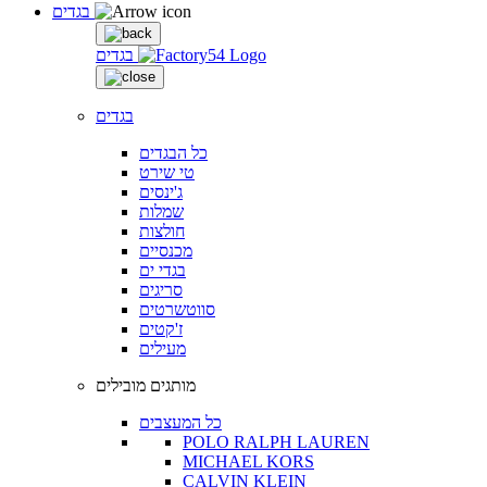
בגדים
בגדים
בגדים
כל הבגדים
טי שירט
ג'ינסים
שמלות
חולצות
מכנסיים
בגדי ים
סריגים
סווטשרטים
ז'קטים
מעילים
מותגים מובילים
כל המעצבים
POLO RALPH LAUREN
MICHAEL KORS
CALVIN KLEIN