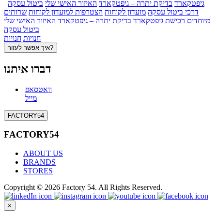
גיפטקארד
בדיקת יתרה – גיפטקארד
האיזור האישי שלי
ביטול עסקה
דרכי ביטול עסקה
מועדון לקוחות
הצטרפות למועדון לקוחות
שרותים
מיוחדים
רכישת גיפטקארד
בדיקת יתרה – גיפטקארד
האיזור האישי שלי
ביטול עסקה
חנויות
חנויות
איך אפשר לעזור?
דברו איתנו
וואטסאפ
מייל
FACTORY54
FACTORY54
ABOUT US
BRANDS
STORES
Copyright © 2026 Factory 54. All Rights Reserved.
×