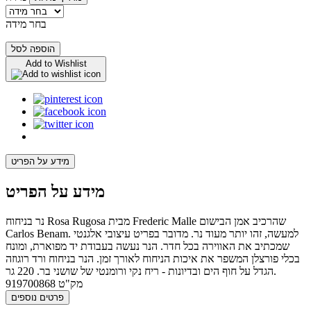
בחר מידה
הוספה לסל
Add to Wishlist
מידע על הפריט
מידע על הפריט
נר בניחוח Rosa Rugosa מבית Frederic Malle שהרכיב אמן הבישום
Carlos Benam. למעשה, זהו יותר מעוד נר. מדובר בפריט עיצובי אלגנטי
שמכתיב את האווירה בכל חדר. הנר נעשה בעבודת יד מפוארת, ומונח
בכלי פורצלן המשפר את איכות הניחוח לאורך זמן. הנר בניחוח ורד רוגוזה
הגדל על חוף הים ובדיונות - ריח נקי ורומנטי של שושני בר. 220 גר.
מק"ט
919700868
פרטים נוספים