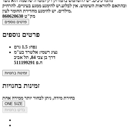
מהמרכיבים. יש להשתמש בתמרוק רק למטרה שלשמה הוא נועד
ובהתאם להוראות השימוש. אין לבלוע.יש להימנע ממגע בעיניים. להרחיק
מילדים. יש להימנע מחדירת החומר לעין.
מק"ט
860620630
פרטים נוספים
פרטים נוספים
נפח: 1.5 גרם
נציג רשמי: אלשרד בע"מ
דרך בן צבי 84, תל אביב
ח.פ 511199291
זמינות בחנויות
זמינות בחנויות
בחירת מידה, ניתן לבחור יותר ממידה אחת
ONE SIZE
בדקו בחנויות