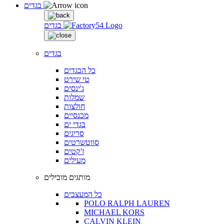
בגדים
בגדים
בגדים
כל הבגדים
טי שירט
ג'ינסים
שמלות
חולצות
מכנסיים
בגדי ים
סריגים
סווטשרטים
ז'קטים
מעילים
מותגים מובילים
כל המעצבים
POLO RALPH LAUREN
MICHAEL KORS
CALVIN KLEIN