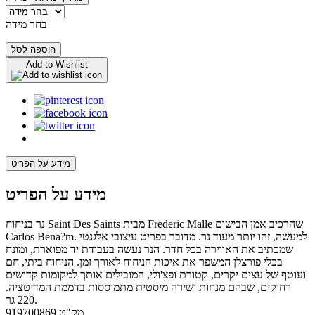
בחר מידה
הוספה לסל
Add to Wishlist
מידע על הפריט
מידע על הפריט
נר בניחוח Saint Des Saints מבית Frederic Malle שהרכיב אמן הבישום
Carlos Bena?m. למעשה, זהו יותר מעוד נר. מדובר בפריט עיצובי אלגנטי
שמכתיב את האווירה בכל חדר. הנר נעשה בעבודת יד מפוארת, ומונח
בכלי פורצלן המשפר את איכות הניחוח לאורך זמן. הניחוח ביתי, חם
ועוטף של עצים יקרים, קטורת ופצ'ולי, המובילים אותך למקומות קדושים
רחוקים, שבהם מנחות ושירה מיסטית מתמוססות בדממת המדיטציה.
220 גר.
מק"ט
919700869