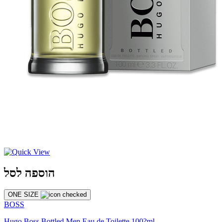
הוספה לסל
ONE SIZE
BOSS
Hugo Boss Bottled Men Eau de Toilette 100?ml