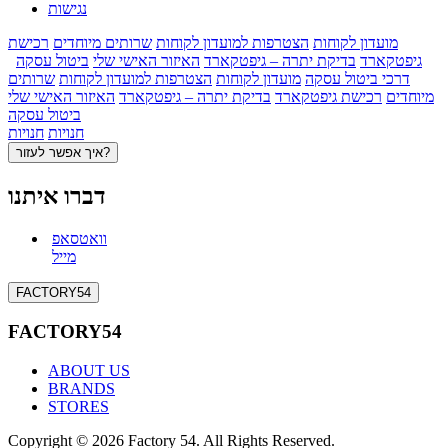
נגישות
מועדון לקוחות
הצטרפות למועדון לקוחות
שרותים מיוחדים
רכישת
גיפטקארד
בדיקת יתרה – גיפטקארד
האיזור האישי שלי
ביטול עסקה
דרכי ביטול עסקה
מועדון לקוחות
הצטרפות למועדון לקוחות
שרותים
מיוחדים
רכישת גיפטקארד
בדיקת יתרה – גיפטקארד
האיזור האישי שלי
ביטול עסקה
חנויות
חנויות
איך אפשר לעזור?
דברו איתנו
וואטסאפ
מייל
FACTORY54
FACTORY54
ABOUT US
BRANDS
STORES
Copyright © 2026 Factory 54. All Rights Reserved.