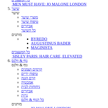
MEN MUST HAVE: JO MALONE LONDON
שיער
שיער
מוצרי שיער
טיפוח שיער
אביזרים
כל השיער
מותגים
BYREDO
AUGUSTINUS BADER
MAGINISTA
כל המעצבים
SISLEY PARIS: HAIR CARE, ELEVATED
גוף & וולנס
גוף & וולנס
קרמים ושמנים
טיפוח ידיים
קרם הגנה
אמבטיה
ניחוחות לבית
אביזרים
נרות
כל הגוף & וולנס
מותגים