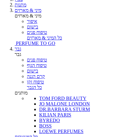
מתנות
מיני & מארזים
מיני & מארזים
איפור
בישום
טיפוח פנים
כל המיני & מארזים
PERFUME TO GO
גבר
גבר
טיפוח פנים
טיפוח הגוף
בישום
קרם הגנה
טיפוח זקן
כל הגבר
מותגים
TOM FORD BEAUTY
JO MALONE LONDON
DR.BARBARA STURM
KILIAN PARIS
BYREDO
BOSS
LOEWE PERFUMES
כל המעצבים