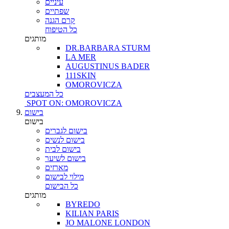
עיניים
שפתיים
קרם הגנה
כל הטיפוח
מותגים
DR.BARBARA STURM
LA MER
AUGUSTINUS BADER
111SKIN
OMOROVICZA
כל המעצבים
SPOT ON: OMOROVICZA
בישום
בישום
בישום לגברים
בישום לנשים
בישום לבית
בישום לשיער
מארזים
מילוי לבישום
כל הבישום
מותגים
BYREDO
KILIAN PARIS
JO MALONE LONDON