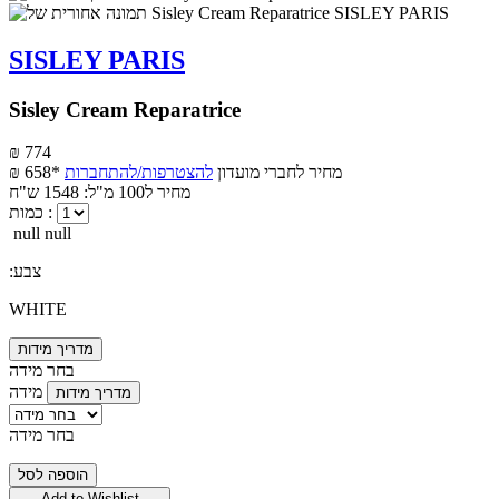
SISLEY PARIS
Sisley Cream Reparatrice
₪ 774
מחיר לחברי מועדון
להצטרפות/להתחברות
₪ 658*
מחיר ל100 מ"ל: 1548 ש"ח
כמות :
null null
:צבע
WHITE
מדריך מידות
בחר מידה
מידה
מדריך מידות
בחר מידה
הוספה לסל
Add to Wishlist