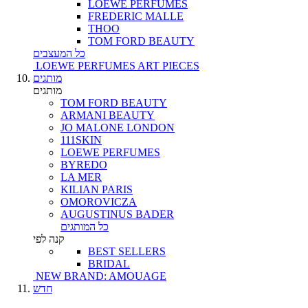
LOEWE PERFUMES
FREDERIC MALLE
THOO
TOM FORD BEAUTY
כל המעצבים
LOEWE PERFUMES ART PIECES
מותגים
מותגים
TOM FORD BEAUTY
ARMANI BEAUTY
JO MALONE LONDON
111SKIN
LOEWE PERFUMES
BYREDO
LA MER
KILIAN PARIS
OMOROVICZA
AUGUSTINUS BADER
כל המותגים
קנה לפי
BEST SELLERS
BRIDAL
NEW BRAND: AMOUAGE
חדש