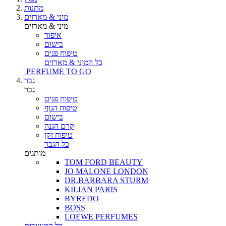
מתנות
מיני & מארזים
מיני & מארזים
איפור
בישום
טיפוח פנים
כל המיני & מארזים
PERFUME TO GO
גבר
גבר
טיפוח פנים
טיפוח הגוף
בישום
קרם הגנה
טיפוח זקן
כל הגבר
מותגים
TOM FORD BEAUTY
JO MALONE LONDON
DR.BARBARA STURM
KILIAN PARIS
BYREDO
BOSS
LOEWE PERFUMES
כל המעצבים