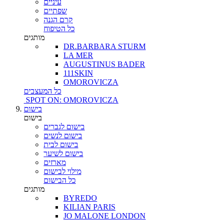
עיניים
שפתיים
קרם הגנה
כל הטיפוח
מותגים
DR.BARBARA STURM
LA MER
AUGUSTINUS BADER
111SKIN
OMOROVICZA
כל המעצבים
SPOT ON: OMOROVICZA
בישום
בישום
בישום לגברים
בישום לנשים
בישום לבית
בישום לשיער
מארזים
מילוי לבישום
כל הבישום
מותגים
BYREDO
KILIAN PARIS
JO MALONE LONDON