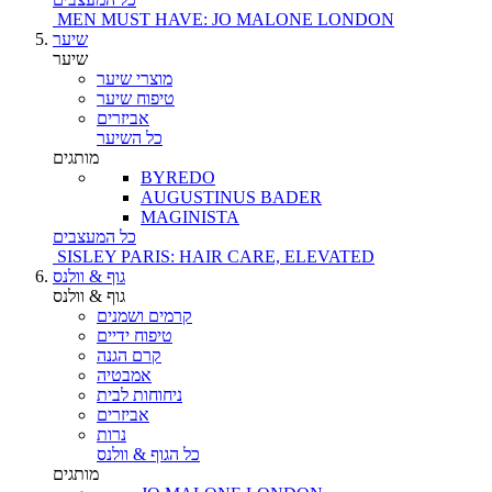
MEN MUST HAVE: JO MALONE LONDON
שיער
שיער
מוצרי שיער
טיפוח שיער
אביזרים
כל השיער
מותגים
BYREDO
AUGUSTINUS BADER
MAGINISTA
כל המעצבים
SISLEY PARIS: HAIR CARE, ELEVATED
גוף & וולנס
גוף & וולנס
קרמים ושמנים
טיפוח ידיים
קרם הגנה
אמבטיה
ניחוחות לבית
אביזרים
נרות
כל הגוף & וולנס
מותגים