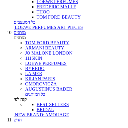
LOEWE PERFUMES
FREDERIC MALLE
THOO
TOM FORD BEAUTY
כל המעצבים
LOEWE PERFUMES ART PIECES
מותגים
מותגים
TOM FORD BEAUTY
ARMANI BEAUTY
JO MALONE LONDON
111SKIN
LOEWE PERFUMES
BYREDO
LA MER
KILIAN PARIS
OMOROVICZA
AUGUSTINUS BADER
כל המותגים
קנה לפי
BEST SELLERS
BRIDAL
NEW BRAND: AMOUAGE
חדש