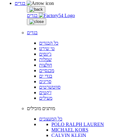
בגדים
בגדים
בגדים
כל הבגדים
טי שירט
ג'ינסים
שמלות
חולצות
מכנסיים
בגדי ים
סריגים
סווטשרטים
ז'קטים
מעילים
מותגים מובילים
כל המעצבים
POLO RALPH LAUREN
MICHAEL KORS
CALVIN KLEIN