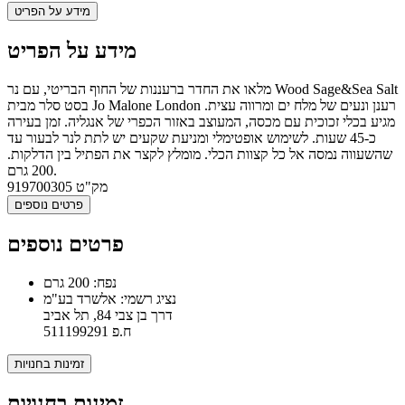
מידע על הפריט
מידע על הפריט
מלאו את החדר ברעננות של החוף הבריטי, עם נר Wood Sage&Sea Salt
בסט סלר מבית Jo Malone London רענן ונעים של מלח ים ומרווה עצית.
מגיע בכלי זכוכית עם מכסה, המעוצב באזור הכפרי של אנגליה. זמן בעירה
כ-45 שעות. לשימוש אופטימלי ומניעת שקעים יש לתת לנר לבעור עד
שהשעווה נמסה אל כל קצוות הכלי. מומלץ לקצר את הפתיל בין הדלקות.
200 גרם.
מק"ט
919700305
פרטים נוספים
פרטים נוספים
נפח: 200 גרם
נציג רשמי: אלשרד בע"מ
דרך בן צבי 84, תל אביב
ח.פ 511199291
זמינות בחנויות
זמינות בחנויות