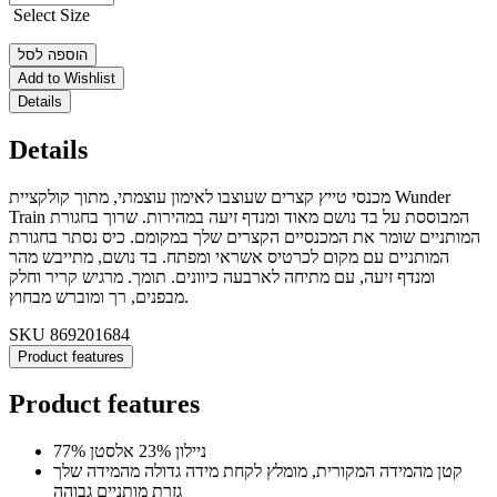
Select Size
הוספה לסל
Add to Wishlist
Details
Details
מכנסי טייץ קצרים שעוצבו לאימון עוצמתי, מתוך קולקציית Wunder
Train המבוססת על בד נושם מאוד ומנדף זיעה במהירות. שרוך בחגורת
המותניים שומר את המכנסיים הקצרים שלך במקומם. כיס נסתר בחגורת
המותניים עם מקום לכרטיס אשראי ומפתח. בד נושם, מתייבש מהר
ומנדף זיעה, עם מתיחה לארבעה כיוונים. תומך. מרגיש קריר וחלק
מבפנים, רך ומוברש מבחוץ.
SKU
869201684
Product features
Product features
77% ניילון 23% אלסטן
קטן מהמידה המקורית, מומלץ לקחת מידה גדולה מהמידה שלך
גזרת מותניים גבוהה