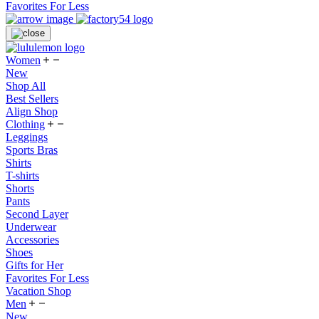
Favorites For Less
Women
New
Shop All
Best Sellers
Align Shop
Clothing
Leggings
Sports Bras
Shirts
T-shirts
Shorts
Pants
Second Layer
Underwear
Accessories
Shoes
Gifts for Her
Favorites For Less
Vacation Shop
Men
New