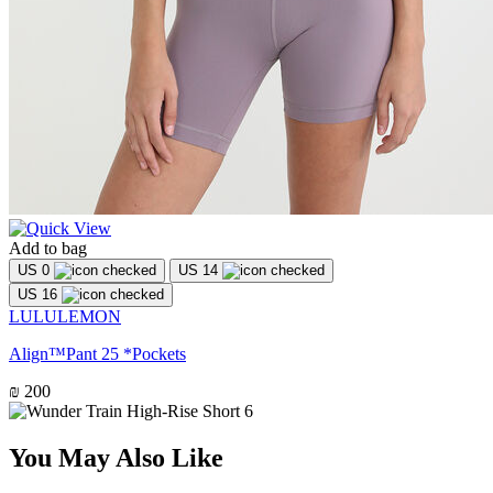
Add to bag
US 0
US 14
US 16
LULULEMON
Align™Pant 25 *Pockets
₪ 200
You May Also Like