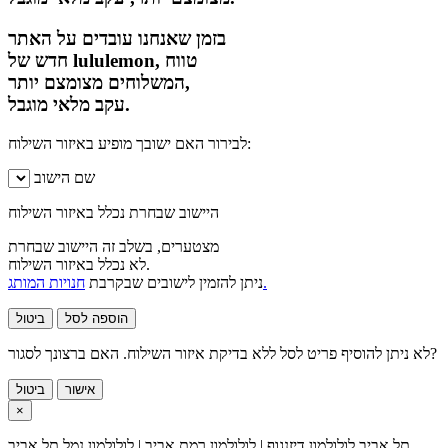
בזמן שאנחנו עובדים על האתר
חדש של lululemon, טווח
המשלוחים מצומצם יותר,
עקב מלאי מוגבל.
לבירור האם ישובך מופיע באיזור השילוח:
שם הישוב
היישוב שבחרת נכלל באיזור השילוח
מצטערים, בשלב זה היישוב שבחרת
לא נכלל באיזור השילוח.
חנויות המותג.
ניתן להזמין לישובים שבקרבת
הוספה לסל
ביטול
לא ניתן להוסיף פריט לסל ללא בדיקת איזור השילוח. האם ברצונך לסגור?
אישור
ביטול
×
תל אביב
לולולמון דיזנגוף | לולולמון רמת אביב | לולולמון נמל תל אביב