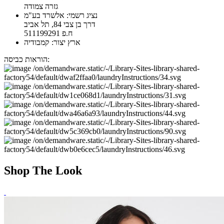
גזרה צמודה
נציג רשמי: אלשרד בע"מ
דרך בן צבי 84, תל אביב
ח.פ 511199291
ארץ יצור: קמבודיה
הוראות כביסה:
Shop The Look