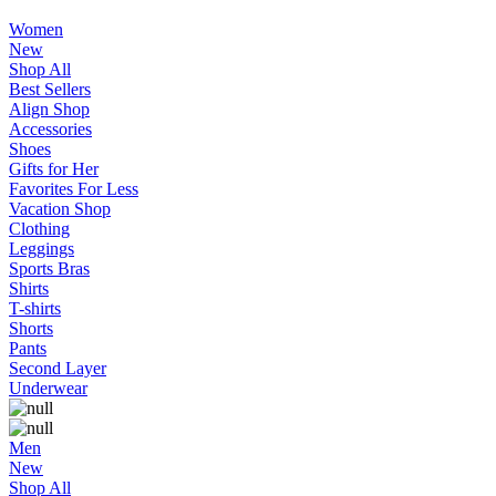
Women
New
Shop All
Best Sellers
Align Shop
Accessories
Shoes
Gifts for Her
Favorites For Less
Vacation Shop
Clothing
Leggings
Sports Bras
Shirts
T-shirts
Shorts
Pants
Second Layer
Underwear
Men
New
Shop All