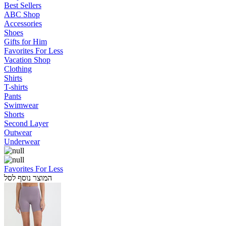
Best Sellers
ABC Shop
Accessories
Shoes
Gifts for Him
Favorites For Less
Vacation Shop
Clothing
Shirts
T-shirts
Pants
Swimwear
Shorts
Second Layer
Outwear
Underwear
Favorites For Less
המוצר נוסף לסל