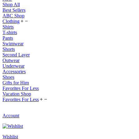
Shop All
Best Sellers
ABC Shop
Clothing
Shirts
T-shirts
Pants
Swimwear
Shorts
Second Layer
Outwear
Underwear
Accessories
Shoes
Gifts for Him
Favorites For Less
Vacation Shop
Favorites For Less
Account
Wishlist