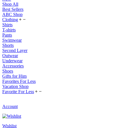
Shop All
Best Sellers
ABC Shop
Clothing
Shirts
T-shirts
Pants
Swimwear
Shorts
Second Layer
Outwear
Underwear
Accessories
Shoes
Gifts for Him
Favorites For Less
Vacation Shop
Favorite For Less
Account
Wishlist