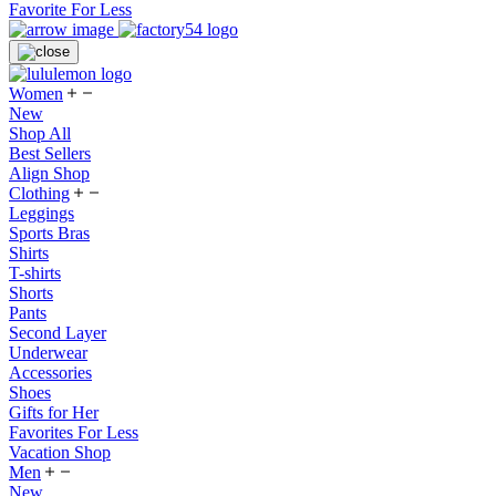
Favorite For Less
Women
New
Shop All
Best Sellers
Align Shop
Clothing
Leggings
Sports Bras
Shirts
T-shirts
Shorts
Pants
Second Layer
Underwear
Accessories
Shoes
Gifts for Her
Favorites For Less
Vacation Shop
Men
New