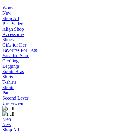
Women
New
Shop All
Best Sellers
Align Shop
Accessories
Shoes
Gifts for Her
Favorites For Less
Vacation Shop
Clothing
Leggings
Sports Bras
Shirts
T-shirts
Shorts
Pants
Second Layer
Underwear
Men
New
Shop All