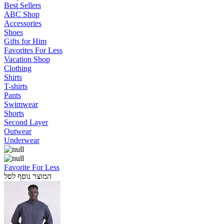
Best Sellers
ABC Shop
Accessories
Shoes
Gifts for Him
Favorites For Less
Vacation Shop
Clothing
Shirts
T-shirts
Pants
Swimwear
Shorts
Second Layer
Outwear
Underwear
Favorite For Less
המוצר נוסף לסל