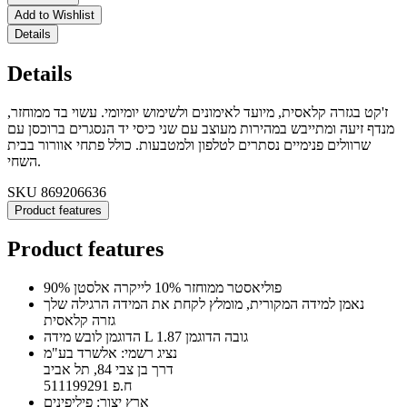
Add to Wishlist
Details
Details
ז'קט בגזרה קלאסית, מיועד לאימונים ולשימוש יומיומי. עשוי בד ממוחזר,
מנדף זיעה ומתייבש במהירות מעוצב עם שני כיסי יד הנסגרים ברוכסן עם
שרוולים פנימיים נסתרים לטלפון ולמטבעות. כולל פתחי אוורור בבית
השחי.
SKU
869206636
Product features
Product features
90% פוליאסטר ממוחזר 10% לייקרה אלסטן
נאמן למידה המקורית, מומלץ לקחת את המידה הרגילה שלך
גזרה קלאסית
הדוגמן לובש מידה L גובה הדוגמן 1.87
נציג רשמי: אלשרד בע"מ
דרך בן צבי 84, תל אביב
ח.פ 511199291
ארץ יצור: פיליפינים