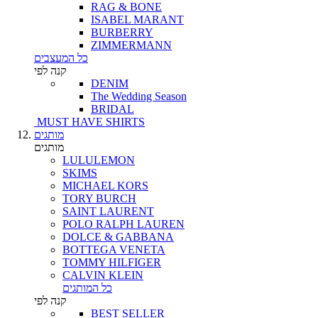
RAG & BONE
ISABEL MARANT
BURBERRY
ZIMMERMANN
כל המעצבים
קנה לפי
DENIM
The Wedding Season
BRIDAL
MUST HAVE SHIRTS
מותגים
מותגים
LULULEMON
SKIMS
MICHAEL KORS
TORY BURCH
SAINT LAURENT
POLO RALPH LAUREN
DOLCE & GABBANA
BOTTEGA VENETA
TOMMY HILFIGER
CALVIN KLEIN
כל המותגים
קנה לפי
BEST SELLER