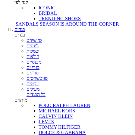
קנה לפי
ICONIC
BRIDAL
TRENDING SHOES
SANDALS SEASON IS AROUND THE CORNER
בגדים
בגדים
טי שירט
ג'ינסים
שמלות
חולצות
מכנסיים
בגדי ים
סריגים
סווטשרטים
ז'קטים
מעילים
כל הבגדים
מותגים
POLO RALPH LAUREN
MICHAEL KORS
CALVIN KLEIN
LEVI`S
TOMMY HILFIGER
DOLCE & GABBANA