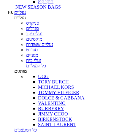
תיקי קיץ
NEW SEASON BAGS
נעליים
נעליים
סניקרס
סנדלים
נעלי עקב
מוקסינים
נעליים שטוחות
ספורט
מגפיים
נעלי בית
כל הנעליים
מותגים
UGG
TORY BURCH
MICHAEL KORS
TOMMY HILFIGER
DOLCE & GABBANA
VALENTINO
BURBERRY
JIMMY CHOO
BIRKENSTOCK
SAINT LAURENT
כל המעצבים