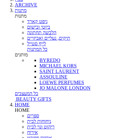
ARCHIVE
מתנות
מתנות
גיפט קארד
ביוטי ובישום
הלבשה תחתונה
תיקים, נעליים ואביזרים
לייף סטייל
כל המתנות
מותגים
BYREDO
MICHAEL KORS
SAINT LAURENT
ASSOULINE
LOEWE PERFUMES
JO MALONE LONDON
כל המעצבים
BEAUTY GIFTS
HOME
HOME
ספרים
ניחוחות לבית
ריהוט ונוי לבית
אירוח
אביזרי ספורט