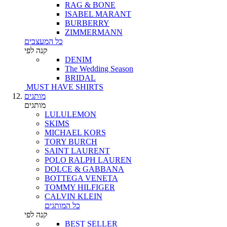
RAG & BONE
ISABEL MARANT
BURBERRY
ZIMMERMANN
כל המעצבים
קנה לפי
DENIM
The Wedding Season
BRIDAL
MUST HAVE SHIRTS
מותגים
מותגים
LULULEMON
SKIMS
MICHAEL KORS
TORY BURCH
SAINT LAURENT
POLO RALPH LAUREN
DOLCE & GABBANA
BOTTEGA VENETA
TOMMY HILFIGER
CALVIN KLEIN
כל המותגים
קנה לפי
BEST SELLER