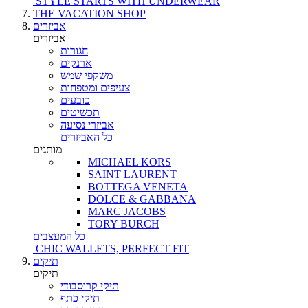
STYLE STARTS WITH UNDERWEAR
THE VACATION SHOP
אביזרים
אביזרים
חגורות
ארנקים
משקפי שמש
צעיפים ומטפחות
כובעים
תכשיטים
אביזרי נסיעה
כל האביזרים
מותגים
MICHAEL KORS
SAINT LAURENT
BOTTEGA VENETA
DOLCE & GABBANA
MARC JACOBS
TORY BURCH
כל המעצבים
CHIC WALLETS, PERFECT FIT
תיקים
תיקים
תיקי קרוסבודי
תיקי כתף