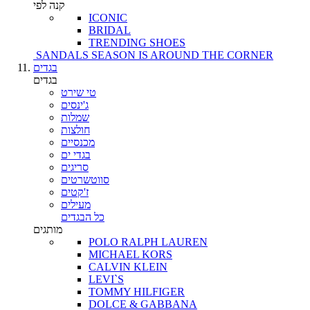
קנה לפי
ICONIC
BRIDAL
TRENDING SHOES
SANDALS SEASON IS AROUND THE CORNER
בגדים
בגדים
טי שירט
ג'ינסים
שמלות
חולצות
מכנסיים
בגדי ים
סריגים
סווטשרטים
ז'קטים
מעילים
כל הבגדים
מותגים
POLO RALPH LAUREN
MICHAEL KORS
CALVIN KLEIN
LEVI`S
TOMMY HILFIGER
DOLCE & GABBANA