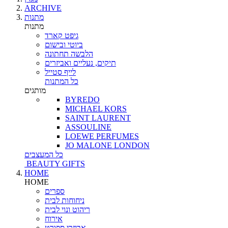
ARCHIVE
מתנות
מתנות
גיפט קארד
ביוטי ובישום
הלבשה תחתונה
תיקים, נעליים ואביזרים
לייף סטייל
כל המתנות
מותגים
BYREDO
MICHAEL KORS
SAINT LAURENT
ASSOULINE
LOEWE PERFUMES
JO MALONE LONDON
כל המעצבים
BEAUTY GIFTS
HOME
HOME
ספרים
ניחוחות לבית
ריהוט ונוי לבית
אירוח
אביזרי ספורט