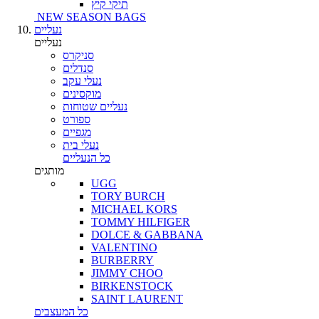
תיקי קיץ
NEW SEASON BAGS
נעליים
נעליים
סניקרס
סנדלים
נעלי עקב
מוקסינים
נעליים שטוחות
ספורט
מגפיים
נעלי בית
כל הנעליים
מותגים
UGG
TORY BURCH
MICHAEL KORS
TOMMY HILFIGER
DOLCE & GABBANA
VALENTINO
BURBERRY
JIMMY CHOO
BIRKENSTOCK
SAINT LAURENT
כל המעצבים