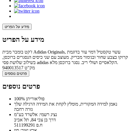
מידע על הפריט
מידע על הפריט
ז'קט בומבר מבית Adidas Originals, עשוי טקסטיל דמוי עור בדוגמת
קרוקו בצבע שחור ובגימור מבריק. מעוצב עם שני כיסים הנסגרים ברוכסן,
בשילוב שלושת פסי adidas הקלאסיים ושולי ריב. נסגר ברוכסן מלא.
מק"ט
940013517
פרטים נוספים
פרטים נוספים
100% פוליאוריתן
נאמן למידה המקורית, מומלץ לקחת את המידה הרגילה שלך
גזרה רחבה
נציג רשמי: אלשרד בע"מ
דרך בן צבי 84, תל אביב
ח.פ 511199291
ארץ יצור: סין