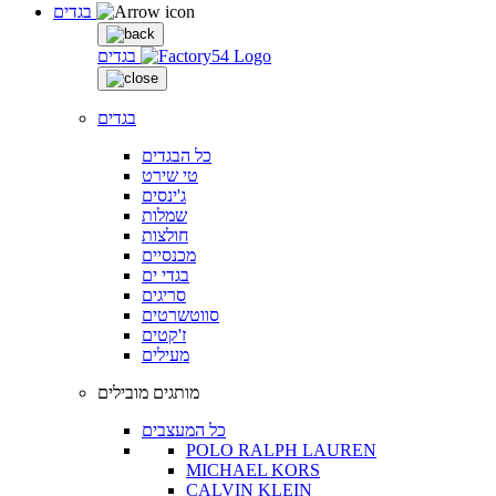
בגדים
בגדים
בגדים
כל הבגדים
טי שירט
ג'ינסים
שמלות
חולצות
מכנסיים
בגדי ים
סריגים
סווטשרטים
ז'קטים
מעילים
מותגים מובילים
כל המעצבים
POLO RALPH LAUREN
MICHAEL KORS
CALVIN KLEIN