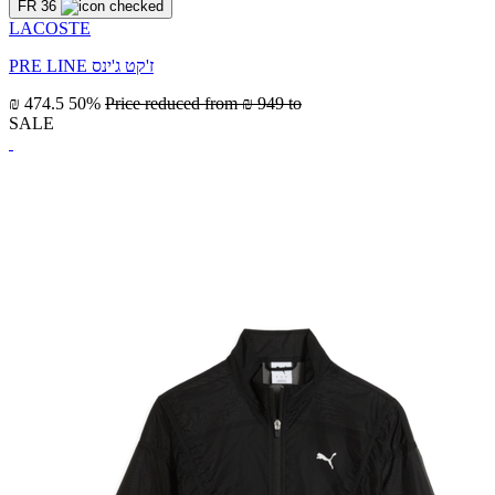
FR 36
LACOSTE
PRE LINE ז'קט ג'ינס
₪ 474.5
50%
Price reduced from
₪ 949
to
SALE