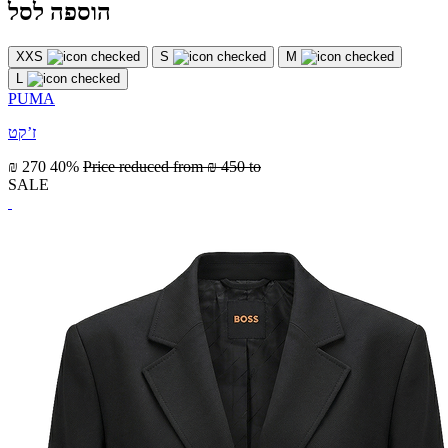
הוספה לסל
XXS
S
M
L
PUMA
ז’קט
₪ 270
40%
Price reduced from
₪ 450
to
SALE