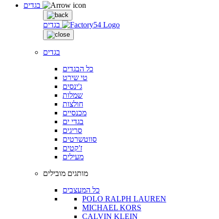
בגדים
בגדים
בגדים
כל הבגדים
טי שירט
ג'ינסים
שמלות
חולצות
מכנסיים
בגדי ים
סריגים
סווטשרטים
ז'קטים
מעילים
מותגים מובילים
כל המעצבים
POLO RALPH LAUREN
MICHAEL KORS
CALVIN KLEIN