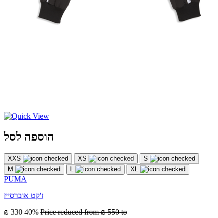
הוספה לסל
XXS
XS
S
M
L
XL
PUMA
ז'קט אוברסייז
₪ 330
40%
Price reduced from
₪ 550
to