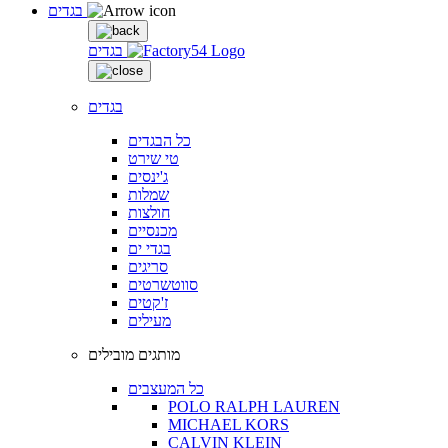
בגדים
בגדים
בגדים
כל הבגדים
טי שירט
ג'ינסים
שמלות
חולצות
מכנסיים
בגדי ים
סריגים
סווטשרטים
ז'קטים
מעילים
מותגים מובילים
כל המעצבים
POLO RALPH LAUREN
MICHAEL KORS
CALVIN KLEIN