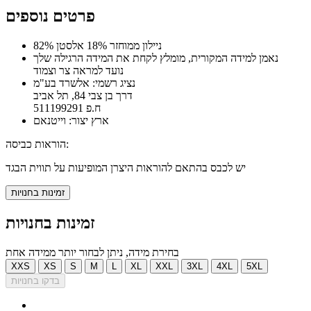
פרטים נוספים
82% ניילון ממוחזר 18% אלסטן
נאמן למידה המקורית, מומלץ לקחת את המידה הרגילה שלך
נועד למראה צר וצמוד
נציג רשמי: אלשרד בע"מ
דרך בן צבי 84, תל אביב
ח.פ 511199291
ארץ יצור: וייטנאם
הוראות כביסה:
יש לכבס בהתאם להוראות היצרן המופיעות על תווית הבגד
זמינות בחנויות
זמינות בחנויות
בחירת מידה, ניתן לבחור יותר ממידה אחת
XXS
XS
S
M
L
XL
XXL
3XL
4XL
5XL
בדקו בחנויות