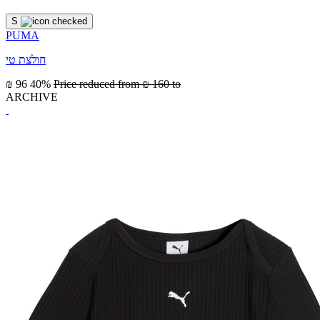
S
PUMA
חולצת טי
₪ 96
40%
Price reduced from
₪ 160
to
ARCHIVE