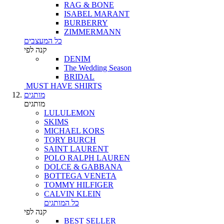
RAG & BONE
ISABEL MARANT
BURBERRY
ZIMMERMANN
כל המעצבים
קנה לפי
DENIM
The Wedding Season
BRIDAL
MUST HAVE SHIRTS
מותגים
מותגים
LULULEMON
SKIMS
MICHAEL KORS
TORY BURCH
SAINT LAURENT
POLO RALPH LAUREN
DOLCE & GABBANA
BOTTEGA VENETA
TOMMY HILFIGER
CALVIN KLEIN
כל המותגים
קנה לפי
BEST SELLER