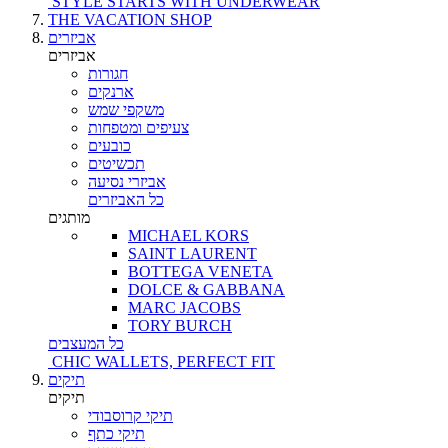
STYLE STARTS WITH UNDERWEAR
THE VACATION SHOP
אביזרים
אביזרים
חגורות
ארנקים
משקפי שמש
צעיפים ומטפחות
כובעים
תכשיטים
אביזרי נסיעה
כל האביזרים
מותגים
MICHAEL KORS
SAINT LAURENT
BOTTEGA VENETA
DOLCE & GABBANA
MARC JACOBS
TORY BURCH
כל המעצבים
CHIC WALLETS, PERFECT FIT
תיקים
תיקים
תיקי קרוסבודי
תיקי כתף