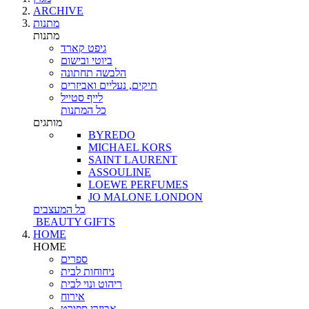
ARCHIVE
מתנות
מתנות
גיפט קארד
ביוטי ובישום
הלבשה תחתונה
תיקים, נעליים ואביזרים
לייף סטייל
כל המתנות
מותגים
BYREDO
MICHAEL KORS
SAINT LAURENT
ASSOULINE
LOEWE PERFUMES
JO MALONE LONDON
כל המעצבים
BEAUTY GIFTS
HOME
HOME
ספרים
ניחוחות לבית
ריהוט ונוי לבית
אירוח
אביזרי ספורט