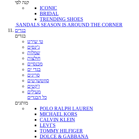
קנה לפי
ICONIC
BRIDAL
TRENDING SHOES
SANDALS SEASON IS AROUND THE CORNER
בגדים
בגדים
טי שירט
ג'ינסים
שמלות
חולצות
מכנסיים
בגדי ים
סריגים
סווטשרטים
ז'קטים
מעילים
כל הבגדים
מותגים
POLO RALPH LAUREN
MICHAEL KORS
CALVIN KLEIN
LEVI`S
TOMMY HILFIGER
DOLCE & GABBANA