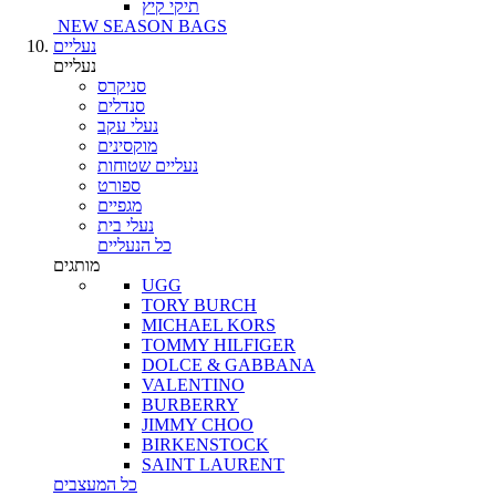
תיקי קיץ
NEW SEASON BAGS
נעליים
נעליים
סניקרס
סנדלים
נעלי עקב
מוקסינים
נעליים שטוחות
ספורט
מגפיים
נעלי בית
כל הנעליים
מותגים
UGG
TORY BURCH
MICHAEL KORS
TOMMY HILFIGER
DOLCE & GABBANA
VALENTINO
BURBERRY
JIMMY CHOO
BIRKENSTOCK
SAINT LAURENT
כל המעצבים