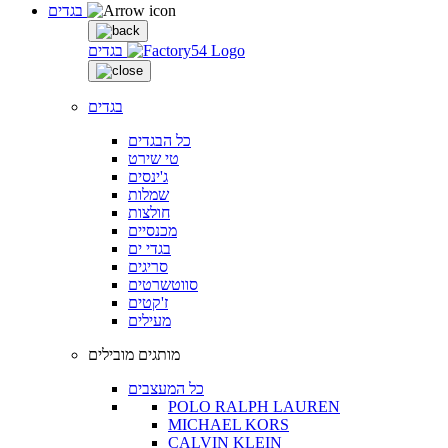
בגדים
בגדים
בגדים
כל הבגדים
טי שירט
ג'ינסים
שמלות
חולצות
מכנסיים
בגדי ים
סריגים
סווטשרטים
ז'קטים
מעילים
מותגים מובילים
כל המעצבים
POLO RALPH LAUREN
MICHAEL KORS
CALVIN KLEIN