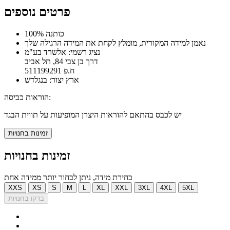
פרטים נוספים
100% כותנה
נאמן למידה המקורית, מומלץ לקחת את המידה הרגילה שלך
נציג רשמי: אלשרד בע"מ
דרך בן צבי 84, תל אביב
ח.פ 511199291
ארץ יצור: בנגלדש
הוראות כביסה:
יש לכבס בהתאם להוראות היצרן המופיעות על תווית הבגד
זמינות בחנויות
זמינות בחנויות
בחירת מידה, ניתן לבחור יותר ממידה אחת
XXS
XS
S
M
L
XL
XXL
3XL
4XL
5XL
בדקו בחנויות