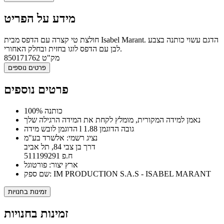
מידע על הפריט
חולצת טי קצרה עם הדפס מבית Isabel Marant. הדגם עשוי כותנה בצבע
לבן עם הדפס לוגו בחזית ובחלק האחורי.
מק"ט
850171762
פרטים נוספים
פרטים נוספים
100% כותנה
נאמן למידה המקורית, מומלץ לקחת את המידה הרגילה שלך
הדוגמן לובש מידה l גובה הדוגמן 1.88
נציג רשמי: אלשרד בע"מ
דרך בן צבי 84, תל אביב
ח.פ 511199291
ארץ יצור: פורטוגל
שם ספק: IM PRODUCTION S.A.S - ISABEL MARANT
זמינות בחנויות
זמינות בחנויות