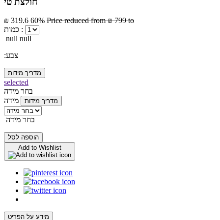
חולצת טי
₪ 319.6
60%
Price reduced from
₪ 799
to
כמות :
null null
:צבע
מדריך מידות
selected
בחר מידה
מידה
מדריך מידות
בחר מידה
הוספה לסל
Add to Wishlist
מידע על הפריט