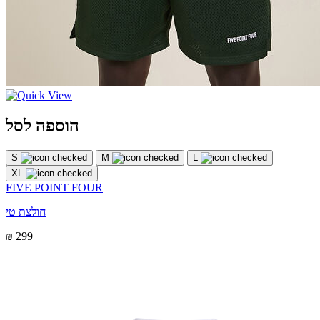
הוספה לסל
S
M
L
XL
FIVE POINT FOUR
חולצת טי
₪ 299