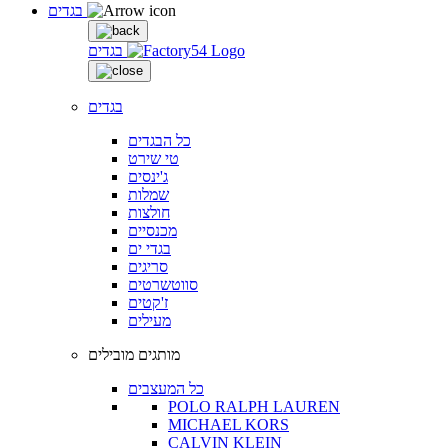
בגדים
בגדים
בגדים
כל הבגדים
טי שירט
ג'ינסים
שמלות
חולצות
מכנסיים
בגדי ים
סריגים
סווטשרטים
ז'קטים
מעילים
מותגים מובילים
כל המעצבים
POLO RALPH LAUREN
MICHAEL KORS
CALVIN KLEIN